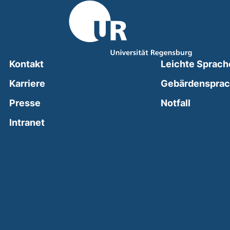
Kontakt
Leichte Sprach
Karriere
Gebärdenspra
(external
Presse
Notfall
(external link, opens in a new window)
Intranet