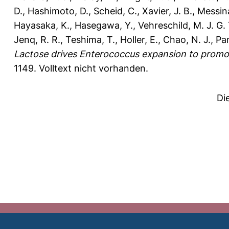
D.
,
Hashimoto, D.
,
Scheid, C.
,
Xavier, J. B.
,
Messina
Hayasaka, K.
,
Hasegawa, Y.
,
Vehreschild, M. J. G. 
Jenq, R. R.
,
Teshima, T.
,
Holler, E.
,
Chao, N. J.
,
Pam
Lactose drives Enterococcus expansion to promot
1149.
Volltext nicht vorhanden.
Di