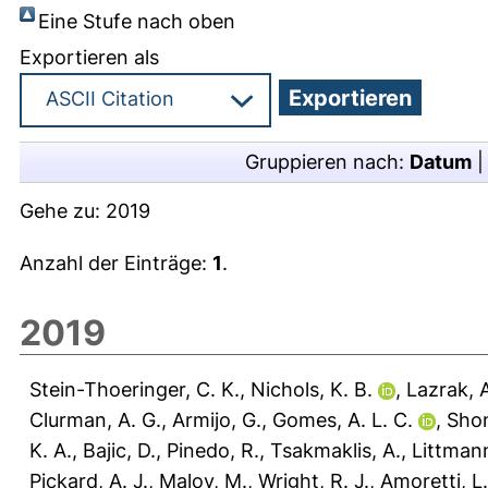
Eine Stufe nach oben
Exportieren als
Gruppieren nach:
Datum
Gehe zu:
2019
Anzahl der Einträge:
1
.
2019
Stein-Thoeringer, C. K.
,
Nichols, K. B.
,
Lazrak, 
Clurman, A. G.
,
Armijo, G.
,
Gomes, A. L. C.
,
Shon
K. A.
,
Bajic, D.
,
Pinedo, R.
,
Tsakmaklis, A.
,
Littmann
Pickard, A. J.
,
Maloy, M.
,
Wright, R. J.
,
Amoretti, L.