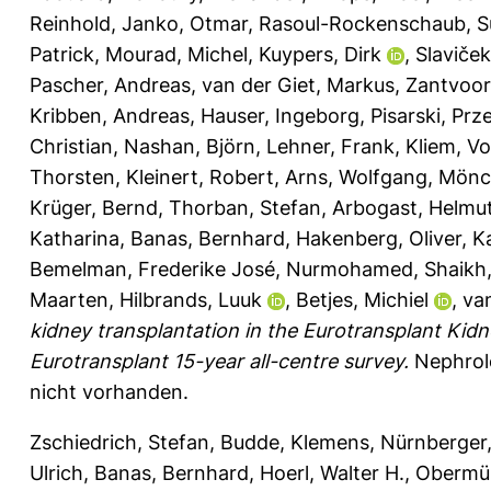
Reinhold
,
Janko, Otmar
,
Rasoul-Rockenschaub, 
Patrick
,
Mourad, Michel
,
Kuypers, Dirk
,
Slaviček
Pascher, Andreas
,
van der Giet, Markus
,
Zantvoor
Kribben, Andreas
,
Hauser, Ingeborg
,
Pisarski, Pr
Christian
,
Nashan, Björn
,
Lehner, Frank
,
Kliem, Vo
Thorsten
,
Kleinert, Robert
,
Arns, Wolfgang
,
Mönch
Krüger, Bernd
,
Thorban, Stefan
,
Arbogast, Helmut
Katharina
,
Banas, Bernhard
,
Hakenberg, Oliver
,
K
Bemelman, Frederike José
,
Nurmohamed, Shaikh
Maarten
,
Hilbrands, Luuk
,
Betjes, Michiel
,
van
kidney transplantation in the Eurotransplant Kid
Eurotransplant 15-year all-centre survey.
Nephrolo
nicht vorhanden.
Zschiedrich, Stefan
,
Budde, Klemens
,
Nürnberger
Ulrich
,
Banas, Bernhard
,
Hoerl, Walter H.
,
Obermül