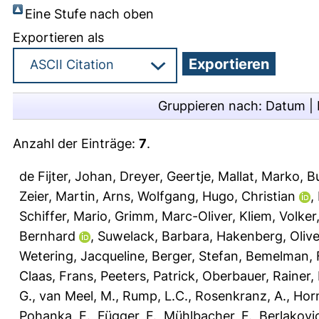
Eine Stufe nach oben
Exportieren als
Gruppieren nach:
Datum
|
Anzahl der Einträge:
7
.
de Fijter, Johan
,
Dreyer, Geertje
,
Mallat, Marko
,
B
Zeier, Martin
,
Arns, Wolfgang
,
Hugo, Christian
,
Schiffer, Mario
,
Grimm, Marc-Oliver
,
Kliem, Volker
Bernhard
,
Suwelack, Barbara
,
Hakenberg, Olive
Wetering, Jacqueline
,
Berger, Stefan
,
Bemelman, 
Claas, Frans
,
Peeters, Patrick
,
Oberbauer, Rainer
,
G.
,
van Meel, M.
,
Rump, L.C.
,
Rosenkranz, A.
,
Horn
Pohanka, E.
,
Függer, F.
,
Mühlbacher, F.
,
Berlakovi