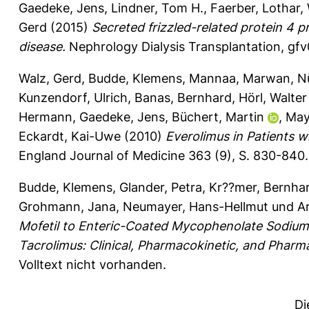
Gaedeke, Jens
,
Lindner, Tom H.
,
Faerber, Lothar
,
Gerd
(2015)
Secreted frizzled-related protein 4 
disease.
Nephrology Dialysis Transplantation, gf
Walz, Gerd
,
Budde, Klemens
,
Mannaa, Marwan
,
N
Kunzendorf, Ulrich
,
Banas, Bernhard
,
Hörl, Walter
Hermann
,
Gaedeke, Jens
,
Büchert, Martin
,
May
Eckardt, Kai-Uwe
(2010)
Everolimus in Patients 
England Journal of Medicine 363 (9), S. 830-840
Budde, Klemens
,
Glander, Petra
,
Kr??mer, Bernhar
Grohmann, Jana
,
Neumayer, Hans-Hellmut
und
A
Mofetil to Enteric-Coated Mycophenolate Sodium 
Tacrolimus: Clinical, Pharmacokinetic, and Pha
Volltext nicht vorhanden.
Di