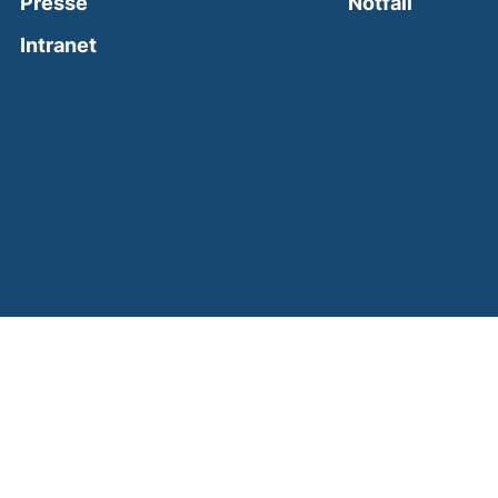
(external
Presse
Notfall
(external link, opens in a new window)
Intranet