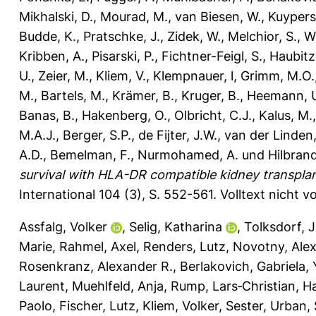
Mikhalski, D.
,
Mourad, M.
,
van Biesen, W.
,
Kuypers
Budde, K.
,
Pratschke, J.
,
Zidek, W.
,
Melchior, S.
,
Wo
Kribben, A.
,
Pisarski, P.
,
Fichtner-Feigl, S.
,
Haubitz
U.
,
Zeier, M.
,
Kliem, V.
,
Klempnauer, l
,
Grimm, M.O.
M.
,
Bartels, M.
,
Krämer, B.
,
Kruger, B.
,
Heemann, 
Banas, B.
,
Hakenberg, O.
,
Olbricht, C.J.
,
Kalus, M.
M.A.J.
,
Berger, S.P.
,
de Fijter, J.W.
,
van der Linden,
A.D.
,
Bemelman, F.
,
Nurmohamed, A.
und
Hilbrand
survival with HLA-DR compatible kidney transplan
International 104 (3), S. 552-561.
Volltext nicht 
Assfalg, Volker
,
Selig, Katharina
,
Tolksdorf, 
Marie
,
Rahmel, Axel
,
Renders, Lutz
,
Novotny, Ale
Rosenkranz, Alexander R.
,
Berlakovich, Gabriela
,
Laurent
,
Muehlfeld, Anja
,
Rump, Lars‐Christian
,
Ha
Paolo
,
Fischer, Lutz
,
Kliem, Volker
,
Sester, Urban
,