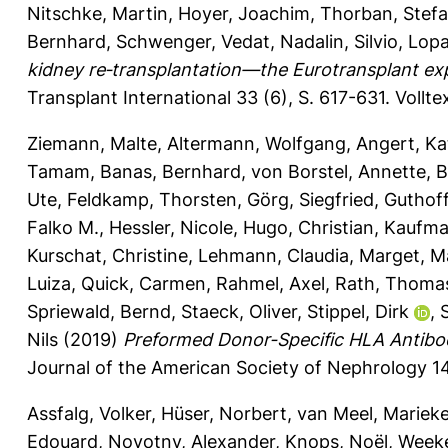
Nitschke, Martin
,
Hoyer, Joachim
,
Thorban, Stef
Bernhard
,
Schwenger, Vedat
,
Nadalin, Silvio
,
Lopa
kidney re‐transplantation—the Eurotransplant exp
Transplant International 33 (6), S. 617-631.
Vollte
Ziemann, Malte
,
Altermann, Wolfgang
,
Angert, Ka
Tamam
,
Banas, Bernhard
,
von Borstel, Annette
,
B
Ute
,
Feldkamp, Thorsten
,
Görg, Siegfried
,
Guthoff
Falko M.
,
Hessler, Nicole
,
Hugo, Christian
,
Kaufma
Kurschat, Christine
,
Lehmann, Claudia
,
Marget, M
Luiza
,
Quick, Carmen
,
Rahmel, Axel
,
Rath, Thoma
Spriewald, Bernd
,
Staeck, Oliver
,
Stippel, Dirk
,
Nils
(2019)
Preformed Donor-Specific HLA Antibod
Journal of the American Society of Nephrology 14
Assfalg, Volker
,
Hüser, Norbert
,
van Meel, Mariek
Edouard
,
Novotny, Alexander
,
Knops, Noël
,
Weeke