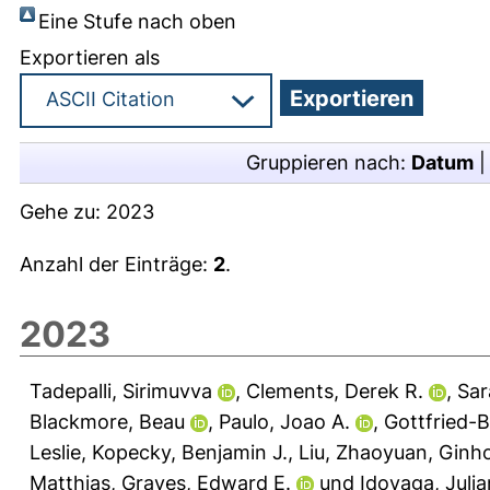
Eine Stufe nach oben
Exportieren als
Gruppieren nach:
Datum
Gehe zu:
2023
Anzahl der Einträge:
2
.
2023
Tadepalli, Sirimuvva
,
Clements, Derek R.
,
Sar
Blackmore, Beau
,
Paulo, Joao A.
,
Gottfried-
Leslie
,
Kopecky, Benjamin J.
,
Liu, Zhaoyuan
,
Ginho
Matthias
,
Graves, Edward E.
und
Idoyaga, Juli