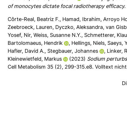
of monocytes dictate focal radiotherapy efficacy.
Côrte-Real, Beatriz F.
,
Hamad, Ibrahim
,
Arroyo H
Zeebroeck, Lauren
,
Dyczko, Aleksandra
,
van Gisb
Yosef, Nir
,
Weiss, Susanne N.Y.
,
Schmetterer, Klau
Bartolomaeus, Hendrik
,
Hellings, Niels
,
Saeys, 
Hafler, David A.
,
Stegbauer, Johannes
,
Linker, R
Kleinewietfeld, Markus
(2023)
Sodium perturbs 
Cell Metabolism 35 (2), 299-315.e8.
Volltext nich
D