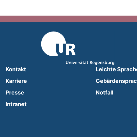
Kontakt
Leichte Sprach
Karriere
Gebärdenspra
(external
Presse
Notfall
(external link, opens in a new window)
Intranet