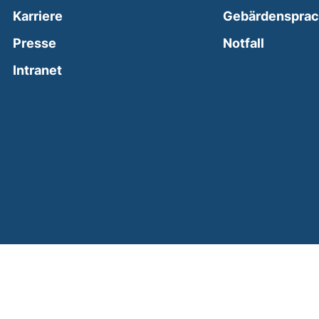
Karriere
Gebärdenspra
(external
Presse
Notfall
(external link, opens in a new window)
Intranet