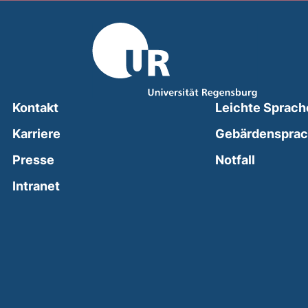
Kontakt
Leichte Sprach
Karriere
Gebärdenspra
(external
Presse
Notfall
(external link, opens in a new window)
Intranet