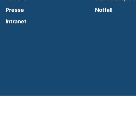
(external
Presse
Notfall
(external link, opens in a new window)
Intranet