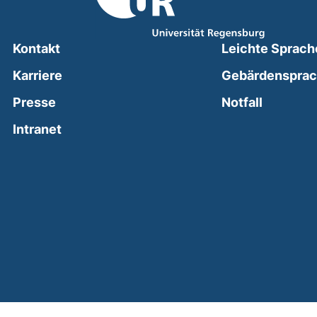
Kontakt
Leichte Sprach
Karriere
Gebärdenspra
(external
Presse
Notfall
(external link, opens in a new window)
Intranet