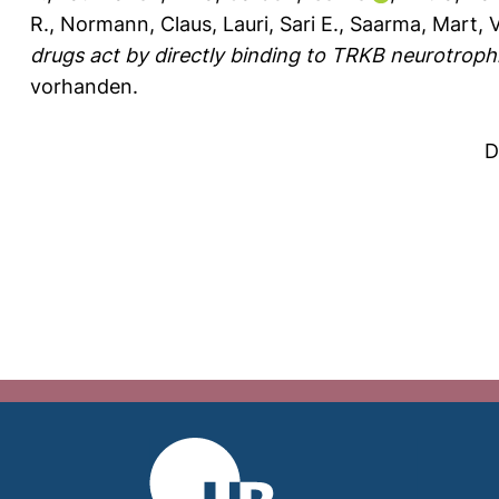
R.
,
Normann, Claus
,
Lauri, Sari E.
,
Saarma, Mart
,
V
drugs act by directly binding to TRKB neurotroph
vorhanden.
D