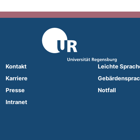
Kontakt
Leichte Sprach
Karriere
Gebärdenspra
(external
Presse
Notfall
(external link, opens in a new window)
Intranet