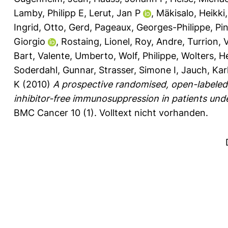
Lamby, Philipp E
,
Lerut, Jan P
,
Mäkisalo, Heikki
Ingrid
,
Otto, Gerd
,
Pageaux, Georges-Philippe
,
Pi
Giorgio
,
Rostaing, Lionel
,
Roy, Andre
,
Turrion, 
Bart
,
Valente, Umberto
,
Wolf, Philippe
,
Wolters, H
Soderdahl, Gunnar
,
Strasser, Simone I
,
Jauch, Kar
K
(2010)
A prospective randomised, open-labeled,
inhibitor-free immunosuppression in patients unde
BMC Cancer 10 (1).
Volltext nicht vorhanden.