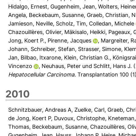
Hidalgo, Ernest
,
Gugenheim, Jean
,
Wolters, Heine
Angela
,
Beckebaum, Susanne
,
Graeb, Christian
,
N
Jamieson, Neville
,
Scholz, Tim
,
Colledan, Michele
Chazouillères, Olivier
,
Mäkisalo, Heikki
,
Pageaux, G
Jong, Koert P.
,
Pirenne, Jacques
,
Margreiter, 
Johann
,
Schreiber, Stefan
,
Strasser, Simone
,
Klem
Jan
,
Bilbao, Itxarone
,
Klein, Christian G.
,
Königsrai
Vincenzo
,
Neuhaus, Peter
und
Schlitt, Hans J.
(
Hepatocellular Carcinoma.
Transplantation 100 (1)
2010
Schnitzbauer, Andreas A
,
Zuelke, Carl
,
Graeb, Chr
de Jong, Koert P
,
Duvoux, Christophe
,
Kneteman
Thomas
,
Beckebaum, Susanne
,
Chazouillères, Oli
Gugenheim, Jean
,
Hauss, Johann P
,
Heise, Michae