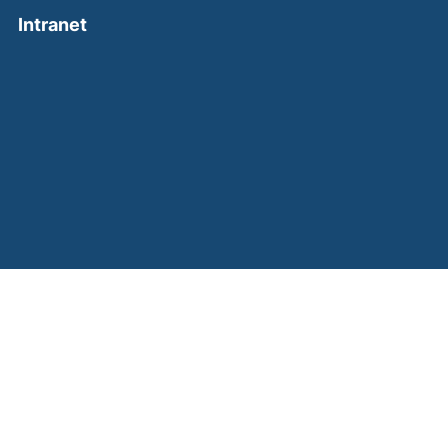
(external link, opens in a new window)
Intranet