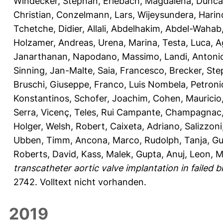
Windecker, Stephan
,
Erlebach, Magdalena
,
Duncan
Christian
,
Conzelmann, Lars
,
Wijeysundera, Harin
Tchetche, Didier
,
Allali, Abdelhakim
,
Abdel-Wahab
Holzamer, Andreas
,
Urena, Marina
,
Testa, Luca
,
A
Janarthanan
,
Napodano, Massimo
,
Landi, Antoni
Sinning, Jan-Malte
,
Saia, Francesco
,
Brecker, St
Bruschi, Giuseppe
,
Franco, Luis Nombela
,
Petroni
Konstantinos
,
Schofer, Joachim
,
Cohen, Mauricio
Serra, Vicenç
,
Teles, Rui Campante
,
Champagnac, 
Holger
,
Welsh, Robert
,
Caixeta, Adriano
,
Salizzoni
Ubben, Timm
,
Ancona, Marco
,
Rudolph, Tanja
,
Gu
Roberts, David
,
Kass, Malek
,
Gupta, Anuj
,
Leon, M
transcatheter aortic valve implantation in failed b
2742.
Volltext nicht vorhanden.
2019