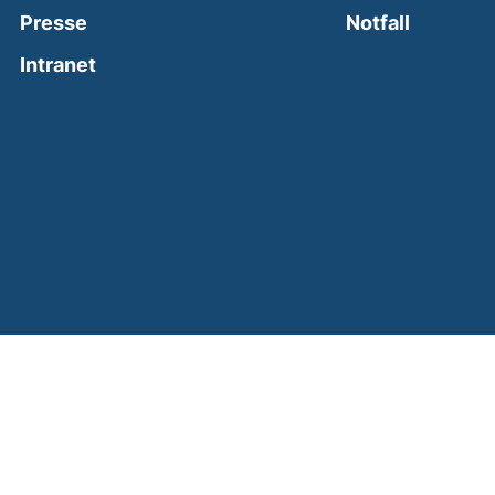
(external
Presse
Notfall
(external link, opens in a new window)
Intranet