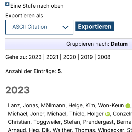
Eine Stufe nach oben
Exportieren als
Gruppieren nach:
Datum
Gehe zu:
2023
|
2021
|
2020
|
2019
|
2008
Anzahl der Einträge:
5
.
2023
Lanz, Jonas
,
Möllmann, Helge
,
Kim, Won-Keun
Michael
,
Joner, Michael
,
Thiele, Holger
,
Conzel
Christian
,
Toggweiler, Stefan
,
Prendergast, Berna
Arnaud
,
Heg, Dik
,
Walther, Thomas
,
Windecker, S