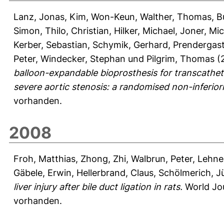
Lanz, Jonas
,
Kim, Won-Keun
,
Walther, Thomas
,
B
Simon
,
Thilo, Christian
,
Hilker, Michael
,
Joner, Mic
Kerber, Sebastian
,
Schymik, Gerhard
,
Prendergast
Peter
,
Windecker, Stephan
und
Pilgrim, Thomas
(
balloon-expandable bioprosthesis for transcathet
severe aortic stenosis: a randomised non-inferiorit
vorhanden.
2008
Froh, Matthias
,
Zhong, Zhi
,
Walbrun, Peter
,
Lehne
Gäbele, Erwin
,
Hellerbrand, Claus
,
Schölmerich, J
liver injury after bile duct ligation in rats.
World Jou
vorhanden.