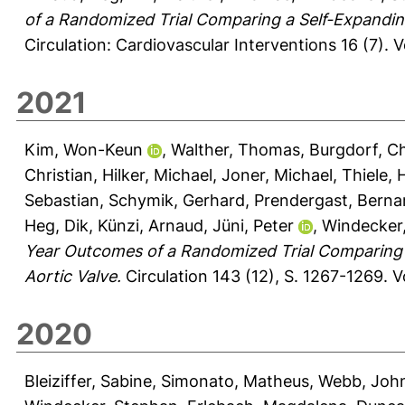
of a Randomized Trial Comparing a Self-Expandin
Circulation: Cardiovascular Interventions 16 (7).
V
2021
Kim, Won-Keun
,
Walther, Thomas
,
Burgdorf, Ch
Christian
,
Hilker, Michael
,
Joner, Michael
,
Thiele, 
Sebastian
,
Schymik, Gerhard
,
Prendergast, Berna
Heg, Dik
,
Künzi, Arnaud
,
Jüni, Peter
,
Windecker
Year Outcomes of a Randomized Trial Comparing 
Aortic Valve.
Circulation 143 (12), S. 1267-1269.
V
2020
Bleiziffer, Sabine
,
Simonato, Matheus
,
Webb, John