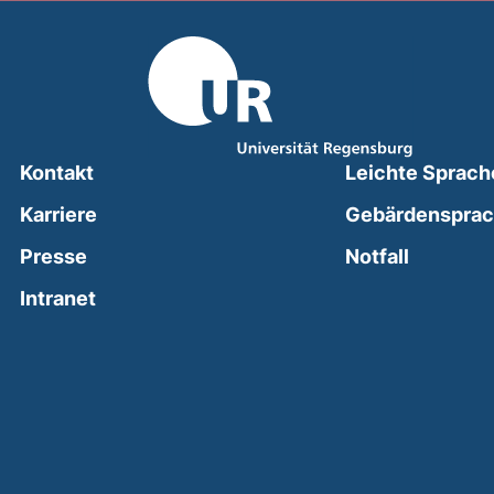
Kontakt
Leichte Sprach
Karriere
Gebärdenspra
(external
Presse
Notfall
(external link, opens in a new window)
Intranet