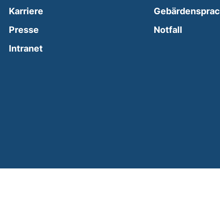
Karriere
Gebärdenspra
(external
Presse
Notfall
(external link, opens in a new window)
Intranet