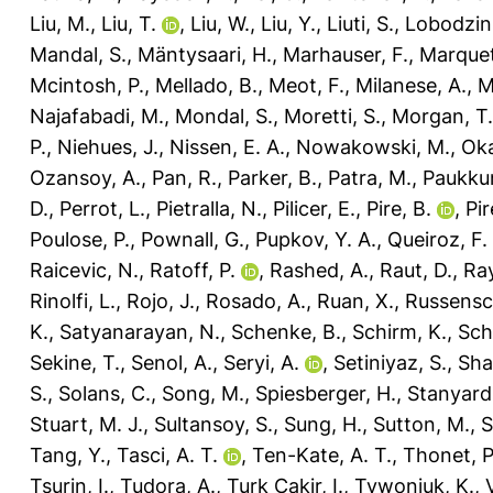
Liu, M.
,
Liu, T.
,
Liu, W.
,
Liu, Y.
,
Liuti, S.
,
Lobodzin
Mandal, S.
,
Mäntysaari, H.
,
Marhauser, F.
,
Marquet
Mcintosh, P.
,
Mellado, B.
,
Meot, F.
,
Milanese, A.
,
M
Najafabadi, M.
,
Mondal, S.
,
Moretti, S.
,
Morgan, T.
P.
,
Niehues, J.
,
Nissen, E. A.
,
Nowakowski, M.
,
Oka
Ozansoy, A.
,
Pan, R.
,
Parker, B.
,
Patra, M.
,
Paukku
D.
,
Perrot, L.
,
Pietralla, N.
,
Pilicer, E.
,
Pire, B.
,
Pir
Poulose, P.
,
Pownall, G.
,
Pupkov, Y. A.
,
Queiroz, F. 
Raicevic, N.
,
Ratoff, P.
,
Rashed, A.
,
Raut, D.
,
Ray
Rinolfi, L.
,
Rojo, J.
,
Rosado, A.
,
Ruan, X.
,
Russensc
K.
,
Satyanarayan, N.
,
Schenke, B.
,
Schirm, K.
,
Sch
Sekine, T.
,
Senol, A.
,
Seryi, A.
,
Setiniyaz, S.
,
Sha
S.
,
Solans, C.
,
Song, M.
,
Spiesberger, H.
,
Stanyard,
Stuart, M. J.
,
Sultansoy, S.
,
Sung, H.
,
Sutton, M.
,
S
Tang, Y.
,
Tasci, A. T.
,
Ten-Kate, A. T.
,
Thonet, P
Tsurin, I.
,
Tudora, A.
,
Turk Cakir, I.
,
Tywoniuk, K.
,