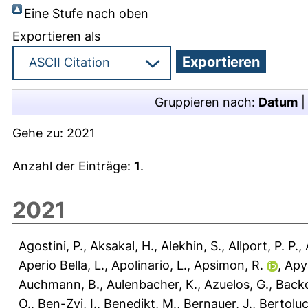
Eine Stufe nach oben
Exportieren als
Gruppieren nach:
Datum
Gehe zu:
2021
Anzahl der Einträge:
1
.
2021
Agostini, P.
,
Aksakal, H.
,
Alekhin, S.
,
Allport, P. P.
,
Aperio Bella, L.
,
Apolinario, L.
,
Apsimon, R.
,
Apy
Auchmann, B.
,
Aulenbacher, K.
,
Azuelos, G.
,
Backo
O.
,
Ben-Zvi, I.
,
Benedikt, M.
,
Bernauer, J.
,
Bertoluc