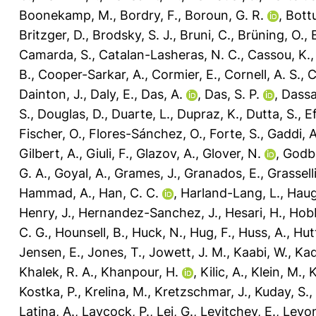
Boonekamp, M.
,
Bordry, F.
,
Boroun, G. R.
,
Bottu
Britzger, D.
,
Brodsky, S. J.
,
Bruni, C.
,
Brüning, O.
,
Camarda, S.
,
Catalan-Lasheras, N. C.
,
Cassou, K.
B.
,
Cooper-Sarkar, A.
,
Cormier, E.
,
Cornell, A. S.
,
C
Dainton, J.
,
Daly, E.
,
Das, A.
,
Das, S. P.
,
Dassa
S.
,
Douglas, D.
,
Duarte, L.
,
Dupraz, K.
,
Dutta, S.
,
E
Fischer, O.
,
Flores-Sánchez, O.
,
Forte, S.
,
Gaddi, A
Gilbert, A.
,
Giuli, F.
,
Glazov, A.
,
Glover, N.
,
Godbo
G. A.
,
Goyal, A.
,
Grames, J.
,
Granados, E.
,
Grassell
Hammad, A.
,
Han, C. C.
,
Harland-Lang, L.
,
Haug
Henry, J.
,
Hernandez-Sanchez, J.
,
Hesari, H.
,
Hobb
C. G.
,
Hounsell, B.
,
Huck, N.
,
Hug, F.
,
Huss, A.
,
Hut
Jensen, E.
,
Jones, T.
,
Jowett, J. M.
,
Kaabi, W.
,
Kad
Khalek, R. A.
,
Khanpour, H.
,
Kilic, A.
,
Klein, M.
,
K
Kostka, P.
,
Krelina, M.
,
Kretzschmar, J.
,
Kuday, S.
,
Latina, A.
,
Laycock, P.
,
Lei, G.
,
Levitchev, E.
,
Levon