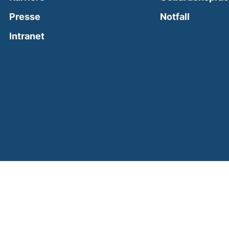
(external
Presse
Notfall
(external link, opens in a new window)
Intranet