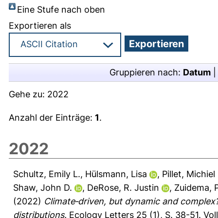
Eine Stufe nach oben
Exportieren als
Gruppieren nach:
Datum
Gehe zu:
2022
Anzahl der Einträge:
1
.
2022
Schultz, Emily L.
,
Hülsmann, Lisa
,
Pillet, Michiel
Shaw, John D.
,
DeRose, R. Justin
,
Zuidema, P
(2022)
Climate‐driven, but dynamic and complex? 
distributions.
Ecology Letters 25 (1), S. 38-51.
Vol