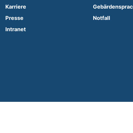
Karriere
Gebärdenspra
(external
Presse
Notfall
(external link, opens in a new window)
Intranet