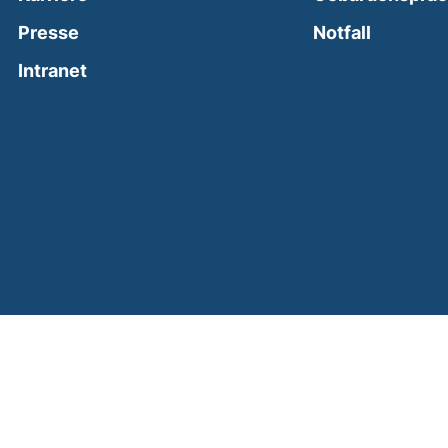
(external
Presse
Notfall
(external link, opens in a new window)
Intranet