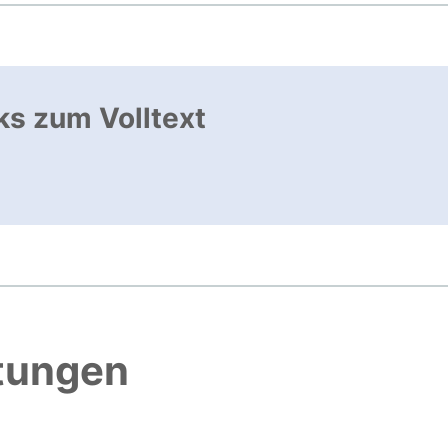
ks zum Volltext
nk, öffnet neues Fenster
htungen