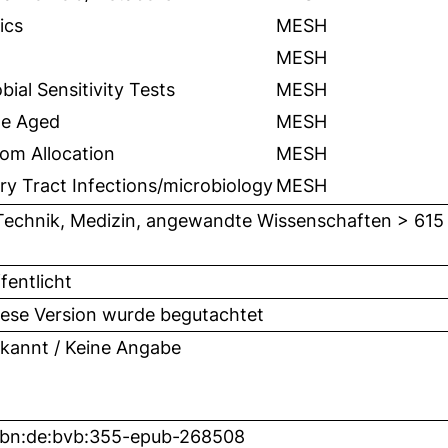
ics
MESH
MESH
bial Sensitivity Tests
MESH
le Aged
MESH
om Allocation
MESH
ry Tract Infections/microbiology
MESH
Technik, Medizin, angewandte Wissenschaften > 615
fentlicht
iese Version wurde begutachtet
kannt / Keine Angabe
nbn:de:bvb:355-epub-268508