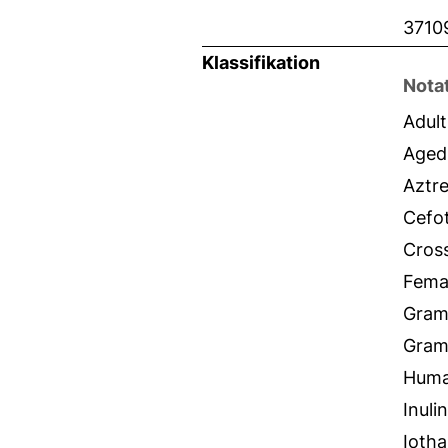
3710
Klassifikation
Nota
Adult
Aged
Aztr
Cefo
Cross
Fema
Gram-
Gram-
Hum
Inuli
Iotha