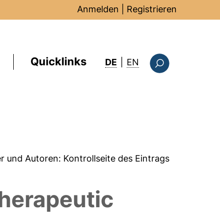
Anmelden
|
Registrieren
Quicklinks
: this page in Englis
DE
|
EN
Suchformular
er und Autoren:
Kontrollseite des Eintrags
therapeutic