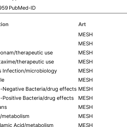
959
PubMed-ID
tion
Art
MESH
MESH
eonam/therapeutic use
MESH
taxime/therapeutic use
MESH
 Infection/microbiology
MESH
le
MESH
Negative Bacteria/drug effects
MESH
Positive Bacteria/drug effects
MESH
ans
MESH
n/metabolism
MESH
lamic Acid/metabolism
MESH