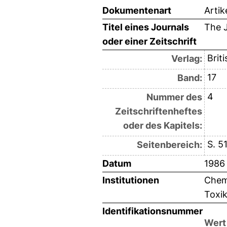
Dokumentenart
Artik
Titel eines Journals
The J
oder einer Zeitschrift
Brit
Verlag:
17
Band:
4
Nummer des
Zeitschriftenheftes
oder des Kapitels:
S. 5
Seitenbereich:
Datum
1986
Institutionen
Chemi
Toxik
Identifikationsnummer
Wert