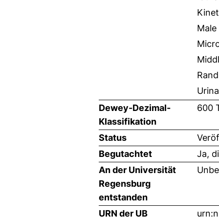
Kinet
Male
Micro
Midd
Rand
Urina
Dewey-Dezimal-
600 
Klassifikation
Status
Veröf
Begutachtet
Ja, d
An der Universität
Unbe
Regensburg
entstanden
URN der UB
urn: