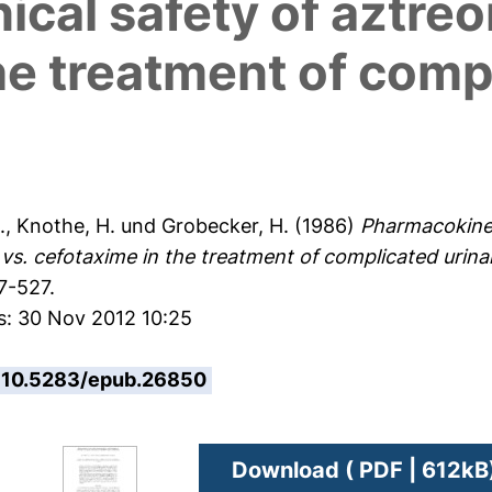
nical safety of aztre
he treatment of comp
.
,
Knothe, H.
und
Grobecker, H.
(1986)
Pharmacokineti
 vs. cefotaxime in the treatment of complicated urinar
7-527.
s: 30 Nov 2012 10:25
10.5283/epub.26850
Download ( PDF | 612kB