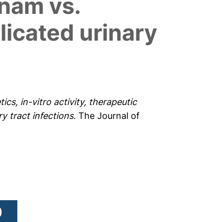
onam vs.
licated urinary
cs, in-vitro activity, therapeutic
y tract infections.
The Journal of
)