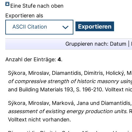
Eine Stufe nach oben
Exportieren als
Gruppieren nach:
Datum
|
Anzahl der Einträge:
4
.
Sýkora, Miroslav
,
Diamantidis, Dimitris
,
Holický, M
of compressive strength of historic masonry usin
and Building Materials 193, S. 196-210.
Volltext n
Sýkora, Miroslav
,
Marková, Jana
und
Diamantidis,
assessment of existing energy production units.
R
Volltext nicht vorhanden.