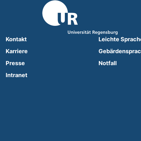
Kontakt
Leichte Sprach
Karriere
Gebärdenspra
(external
Presse
Notfall
(external link, opens in a new window)
Intranet