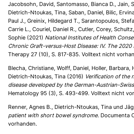
Jacobsohn, David
,
Santomasso, Bianca D.
,
Jain, 
Dietrich-Ntoukas, Tina
,
Saban, Daniel
,
Bilic, Ervin
Paul J.
,
Greinix, Hildegard T.
,
Sarantopoulos, Stef
Carrie L.
,
Couriel, Daniel R.
,
Cutler, Corey
,
Schultz,
Sophie
(2021)
National Institutes of Health Consen
Chronic Graft-versus-Host Disease: IV. The 2020 
Therapy 27 (10), S. 817-835.
Volltext nicht vorha
Blecha, Christiane
,
Wolff, Daniel
,
Holler, Barbara
,
Dietrich-Ntoukas, Tina
(2016)
Verification of the
disease developed by the German-Austrian-Swis
Hematology 95 (3), S. 493-499.
Volltext nicht v
Renner, Agnes B.
,
Dietrich-Ntoukas, Tina
und
Jäg
patient with short bowel syndrome.
Documenta Op
vorhanden.