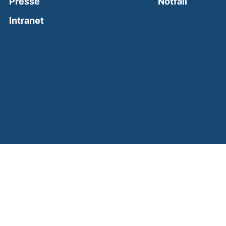
(external
Presse
Notfall
(external link, opens in a new window)
Intranet