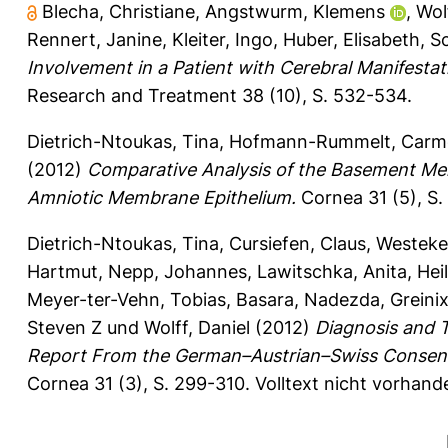
Blecha, Christiane
,
Angstwurm, Klemens
,
Wol
Rennert, Janine
,
Kleiter, Ingo
,
Huber, Elisabeth
,
S
Involvement in a Patient with Cerebral Manifesta
Research and Treatment 38 (10), S. 532-534.
Dietrich-Ntoukas, Tina
,
Hofmann-Rummelt, Carm
(2012)
Comparative Analysis of the Basement M
Amniotic Membrane Epithelium.
Cornea 31 (5), S
Dietrich-Ntoukas, Tina
,
Cursiefen, Claus
,
Westeke
Hartmut
,
Nepp, Johannes
,
Lawitschka, Anita
,
Hei
Meyer-ter-Vehn, Tobias
,
Basara, Nadezda
,
Greini
Steven Z
und
Wolff, Daniel
(2012)
Diagnosis and T
Report From the German–Austrian–Swiss Consensu
Cornea 31 (3), S. 299-310.
Volltext nicht vorhand