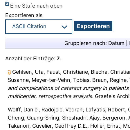
Eine Stufe nach oben
Exportieren als
Gruppieren nach:
Datum
|
Anzahl der Einträge:
7
.
Gehlsen, Uta
,
Faust, Christiane
,
Blecha, Christi
Susanne
,
Meyer-ter-Vehn, Tobias
,
Braun, Regine
,
and complications of cataract surgery in patient
multicenter, retrospective analysis.
Graefe's Archi
Wolff, Daniel
,
Radojcic, Vedran
,
Lafyatis, Robert
,
Cheng, Guang-Shing
,
Sheshadri, Ajay
,
Bergeron, 
Takanori
,
Cuvelier, Geoffrey D.E.
,
Holler, Ernst
,
Mc