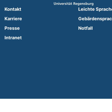
Kontakt
Leichte Sprach
Karriere
Gebärdenspra
(external
Presse
Notfall
(external link, opens in a new window)
Intranet