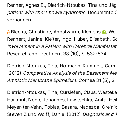
Renner, Agnes B.
,
Dietrich-Ntoukas, Tina
und
Jäg
patient with short bowel syndrome.
Documenta Op
vorhanden.
Blecha, Christiane
,
Angstwurm, Klemens
,
Wol
Rennert, Janine
,
Kleiter, Ingo
,
Huber, Elisabeth
,
S
Involvement in a Patient with Cerebral Manifesta
Research and Treatment 38 (10), S. 532-534.
Dietrich-Ntoukas, Tina
,
Hofmann-Rummelt, Carm
(2012)
Comparative Analysis of the Basement M
Amniotic Membrane Epithelium.
Cornea 31 (5), S
Dietrich-Ntoukas, Tina
,
Cursiefen, Claus
,
Westeke
Hartmut
,
Nepp, Johannes
,
Lawitschka, Anita
,
Hei
Meyer-ter-Vehn, Tobias
,
Basara, Nadezda
,
Greini
Steven Z
und
Wolff, Daniel
(2012)
Diagnosis and T