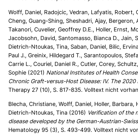
Wolff, Daniel
,
Radojcic, Vedran
,
Lafyatis, Robert
,
Cheng, Guang-Shing
,
Sheshadri, Ajay
,
Bergeron, 
Takanori
,
Cuvelier, Geoffrey D.E.
,
Holler, Ernst
,
Mc
Jacobsohn, David
,
Santomasso, Bianca D.
,
Jain, 
Dietrich-Ntoukas, Tina
,
Saban, Daniel
,
Bilic, Ervin
Paul J.
,
Greinix, Hildegard T.
,
Sarantopoulos, Stef
Carrie L.
,
Couriel, Daniel R.
,
Cutler, Corey
,
Schultz,
Sophie
(2021)
National Institutes of Health Consen
Chronic Graft-versus-Host Disease: IV. The 2020 
Therapy 27 (10), S. 817-835.
Volltext nicht vorha
Blecha, Christiane
,
Wolff, Daniel
,
Holler, Barbara
,
Dietrich-Ntoukas, Tina
(2016)
Verification of the
disease developed by the German-Austrian-Swis
Hematology 95 (3), S. 493-499.
Volltext nicht v