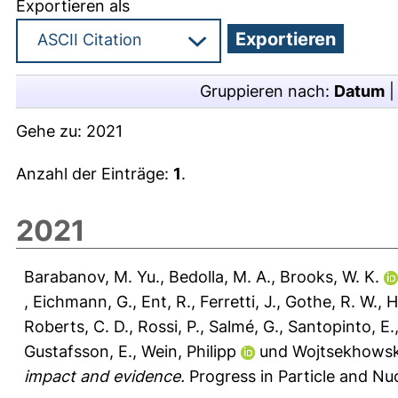
Exportieren als
Gruppieren nach:
Datum
Gehe zu:
2021
Anzahl der Einträge:
1
.
2021
Barabanov, M. Yu.
,
Bedolla, M. A.
,
Brooks, W. K.
,
Eichmann, G.
,
Ent, R.
,
Ferretti, J.
,
Gothe, R. W.
,
H
Roberts, C. D.
,
Rossi, P.
,
Salmé, G.
,
Santopinto, E.
Gustafsson, E.
,
Wein, Philipp
und
Wojtsekhowski
impact and evidence.
Progress in Particle and Nuc