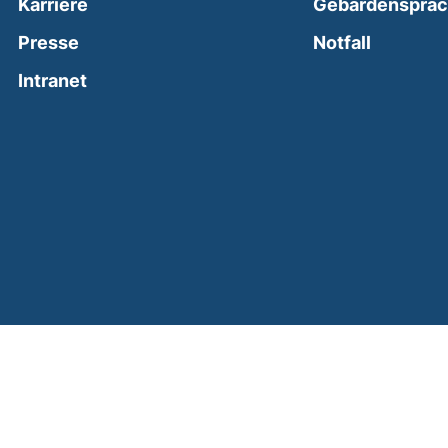
Karriere
Gebärdenspra
(external
Presse
Notfall
(external link, opens in a new window)
Intranet