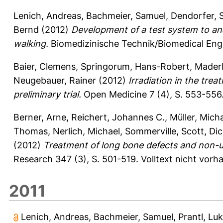
Lenich, Andreas
,
Bachmeier, Samuel
,
Dendorfer, 
Bernd
(2012)
Development of a test system to ana
walking.
Biomedizinische Technik/Biomedical Engi
Baier, Clemens
,
Springorum, Hans-Robert
,
Maderb
Neugebauer, Rainer
(2012)
Irradiation in the trea
preliminary trial.
Open Medicine 7 (4), S. 553-556
Berner, Arne
,
Reichert, Johannes C.
,
Müller, Micha
Thomas
,
Nerlich, Michael
,
Sommerville, Scott
,
Dic
(2012)
Treatment of long bone defects and non-uni
Research 347 (3), S. 501-519.
Volltext nicht vorh
2011
Lenich, Andreas
,
Bachmeier, Samuel
,
Prantl, Lu