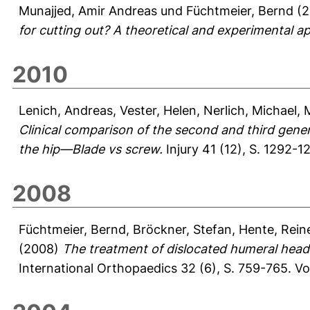
Munajjed, Amir Andreas
und
Füchtmeier, Bernd
(2
for cutting out? A theoretical and experimental a
2010
Lenich, Andreas
,
Vester, Helen
,
Nerlich, Michael
,
Clinical comparison of the second and third genera
the hip—Blade vs screw.
Injury 41 (12), S. 1292-1
2008
Füchtmeier, Bernd
,
Bröckner, Stefan
,
Hente, Rein
(2008)
The treatment of dislocated humeral head 
International Orthopaedics 32 (6), S. 759-765.
Vo