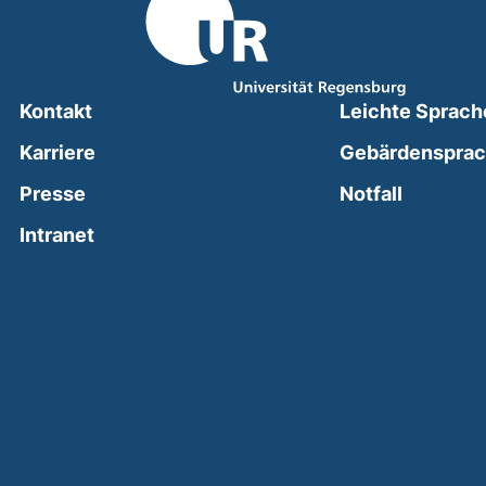
Kontakt
Leichte Sprach
Karriere
Gebärdenspra
(external
Presse
Notfall
(external link, opens in a new window)
Intranet