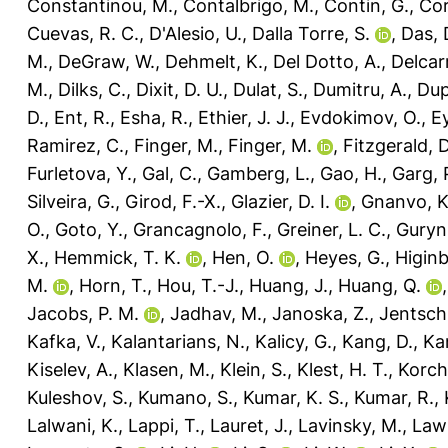
Constantinou, M.
,
Contalbrigo, M.
,
Contin, G.
,
Cor
Cuevas, R. C.
,
D'Alesio, U.
,
Dalla Torre, S.
,
Das, 
M.
,
DeGraw, W.
,
Dehmelt, K.
,
Del Dotto, A.
,
Delcarr
M.
,
Dilks, C.
,
Dixit, D. U.
,
Dulat, S.
,
Dumitru, A.
,
Dup
D.
,
Ent, R.
,
Esha, R.
,
Ethier, J. J.
,
Evdokimov, O.
,
Ey
Ramirez, C.
,
Finger, M.
,
Finger, M.
,
Fitzgerald, D
Furletova, Y.
,
Gal, C.
,
Gamberg, L.
,
Gao, H.
,
Garg, 
Silveira, G.
,
Girod, F.-X.
,
Glazier, D. I.
,
Gnanvo, K
O.
,
Goto, Y.
,
Grancagnolo, F.
,
Greiner, L. C.
,
Guryn
X.
,
Hemmick, T. K.
,
Hen, O.
,
Heyes, G.
,
Higin
M.
,
Horn, T.
,
Hou, T.-J.
,
Huang, J.
,
Huang, Q.
Jacobs, P. M.
,
Jadhav, M.
,
Janoska, Z.
,
Jentsch
Kafka, V.
,
Kalantarians, N.
,
Kalicy, G.
,
Kang, D.
,
Ka
Kiselev, A.
,
Klasen, M.
,
Klein, S.
,
Klest, H. T.
,
Korch
Kuleshov, S.
,
Kumano, S.
,
Kumar, K. S.
,
Kumar, R.
,
Lalwani, K.
,
Lappi, T.
,
Lauret, J.
,
Lavinsky, M.
,
Law