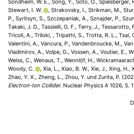
Sondheim, W. E.
,
Song, Y.
,
Soto, O.
,
Spiesberger, 
Stewart, I. W.
,
Strakovsky, I.
,
Strikman, M.
,
Stu
P.
,
Syritsyn, S.
,
Szczepaniak, A.
,
Sznajder, P.
,
Szum
Takaki, J. D.
,
Tassielli, G. F.
,
Terry, J.
,
Tessarotto, F
Tricoli, A.
,
Triloki,
,
Tripathi, S.
,
Trotta, R. L.
,
Tsai, 
Valentini, A.
,
Vancura, P.
,
Vandenbroucke, M.
,
Van
Vladimirov, A.
,
Volpe, G.
,
Vossen, A.
,
Voutier, E.
,
Wa
Weiss, C.
,
Wenaus, T.
,
Wennlöf, H.
,
Wickramaarach
Woody, C.
,
Xia, L.
,
Xiao, B. W.
,
Xie, J.
,
Xing, H.
,
Zhao, Y. X.
,
Zheng, L.
,
Zhou, Y.
und
Zurita, P.
(202
Electron-Ion Collider.
Nuclear Physics A 1026, S. 
D