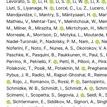
Levorato, S.
,
Li, H.
,
Li, S.
,
Li, W.
,
Li, X.
Liuti, S.
,
Liyanage, N.
,
Lorcé, C.
,
Lu, Z.
,
Lucero, 
Mandjavidze, I.
,
Mantry, S.
,
Mäntysaari, H.
,
Mar
Mathieu, V.
,
Mehtar-Tani, Y.
,
Melnitchouk, W.
,
Men
M.
,
Milner, R.
,
Mirazita, M.
,
Mkrtchyan, H.
,
Mkrt
Morreale, A.
,
Morrison, D.
,
Motyka, L.
,
Moutarde, 
Nadel-Turonski, P.
,
Nadolsky, P. M.
,
Nam, J.
,
Ne
Noferini, F.
,
Noto, F.
,
Nunes, A. S.
,
Okorokov, V. A
Paschke, K.
,
Pasquini, B.
,
Paukkunen, H.
,
Paul, S.
,
Perrino, R.
,
Petriello, F.
,
Petti, R.
,
Pilloni, A.
,
Pink
Polakovic, T.
,
Posik, M.
,
Potekhin, M.
,
Preghenel
Pybus, J. R.
,
Radici, M.
,
Rajput-Ghoshal, R.
,
Reimer
,
Rojo, J.
,
Romanov, D.
,
Rossi, P.
,
Santopinto, 
Schmidke, W. B.
,
Schmidt, I.
,
Schmidt, A.
,
Schmo
Scimemi, I.
,
Scopetta, S.
,
Segovia, J.
,
Seidl, R.
,
,
Sichtermann, E.
,
Siddikov, M.
,
Signori, A.
,
Singh