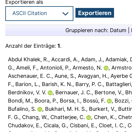
Exportieren als
Gruppieren nach:
Datum
|
Anzahl der Einträge:
1
.
Abdul Khalek, R.
,
Accardi, A.
,
Adam, J.
,
Adamiak, 
G.
,
Ameli, F.
,
Antonioli, P.
,
Armesto, N.
,
Armstro
Aschenauer, E. C.
,
Aune, S.
,
Avagyan, H.
,
Ayerbe 
F.
,
Barion, L.
,
Barish, K. N.
,
Barry, P. C.
,
Battaglieri
Berdnikov, V. V.
,
Bernauer, J. C.
,
Bertone, V.
,
Bh
Bondì, M.
,
Boora, P.
,
Borsa, I.
,
Bossù, F.
,
Bozzi, 
Bufalino, S.
,
Bukhari, M. H. S.
,
Burkert, V.
,
Butti
F. G.
,
Chang, W.
,
Chatterjee, C.
,
Chen, K.
,
Chetr
Chudakov, E.
,
Cicala, G.
,
Cisbani, E.
,
Cloet, I. C.
,
C