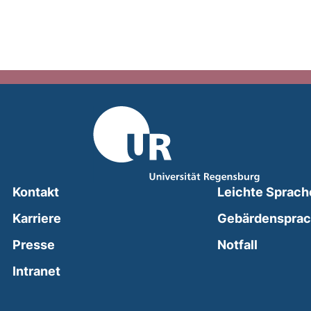
Kontakt
Leichte Sprach
Karriere
Gebärdenspra
(external
Presse
Notfall
(external link, opens in a new window)
Intranet