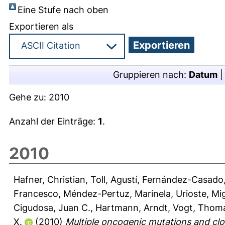
Eine Stufe nach oben
Exportieren als
Gruppieren nach:
Datum
Gehe zu:
2010
Anzahl der Einträge:
1
.
2010
Hafner, Christian
,
Toll, Agustí
,
Fernández-Casado,
Francesco
,
Méndez-Pertuz, Marinela
,
Urioste, Mi
Cigudosa, Juan C.
,
Hartmann, Arndt
,
Vogt, Thom
X.
(2010)
Multiple oncogenic mutations and clon