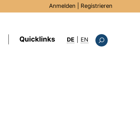
Anmelden
|
Registrieren
Quicklinks
: this page in Englis
DE
|
EN
Suchformular