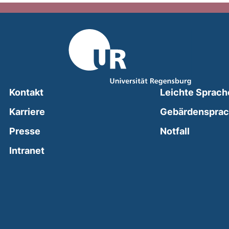
Kontakt
Leichte Sprach
Karriere
Gebärdenspra
(external
Presse
Notfall
(external link, opens in a new window)
Intranet