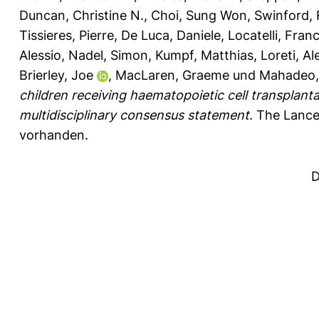
Duncan, Christine N.
,
Choi, Sung Won
,
Swinford, 
Tissieres, Pierre
,
De Luca, Daniele
,
Locatelli, Fran
Alessio
,
Nadel, Simon
,
Kumpf, Matthias
,
Loreti, A
Brierley, Joe
,
MacLaren, Graeme
und
Mahadeo, 
children receiving haematopoietic cell transplant
multidisciplinary consensus statement.
The Lancet
vorhanden.
D