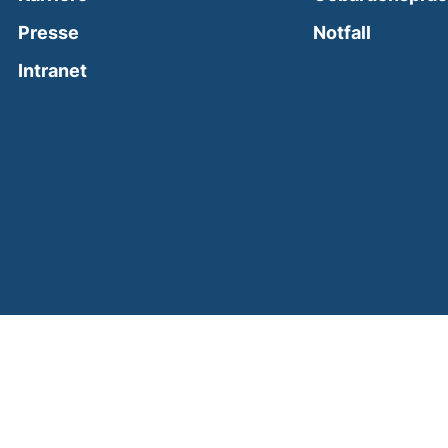
(external
Presse
Notfall
(external link, opens in a new window)
Intranet