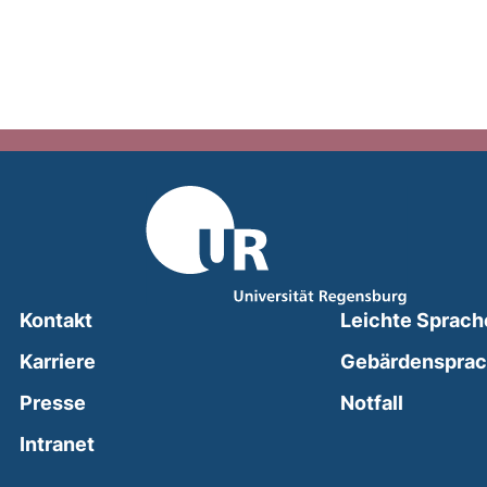
Kontakt
Leichte Sprach
Karriere
Gebärdenspra
(external
Presse
Notfall
(external link, opens in a new window)
Intranet