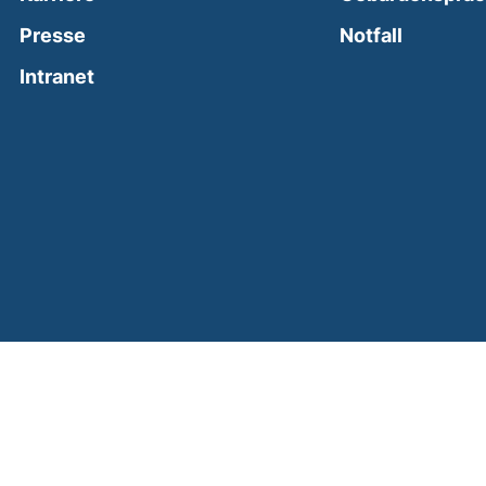
(external
Presse
Notfall
(external link, opens in a new window)
Intranet