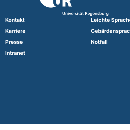
Kontakt
Leichte Sprach
Karriere
Gebärdenspra
(external
Presse
Notfall
(external link, opens in a new window)
Intranet