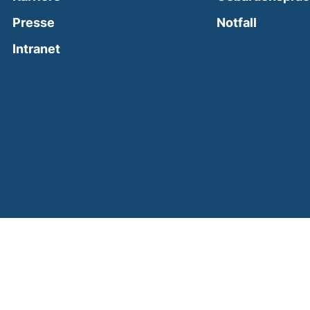
(external
Presse
Notfall
(external link, opens in a new window)
Intranet