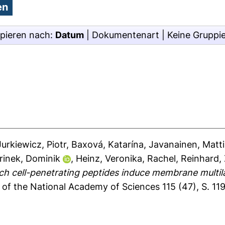
pieren nach:
Datum
|
Dokumentenart
|
Keine Gruppi
Jurkiewicz, Piotr
,
Baxová, Katarína
,
Javanainen, Matti
rinek, Dominik
,
Heinz, Veronika
,
Rachel, Reinhard
,
ich cell-penetrating peptides induce membrane multil
of the National Academy of Sciences 115 (47), S. 1