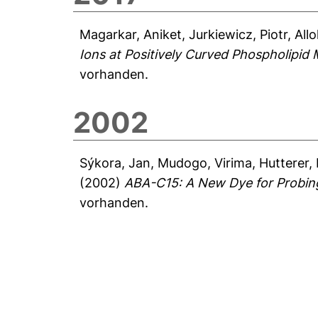
Magarkar, Aniket
,
Jurkiewicz, Piotr
,
Allo
Ions at Positively Curved Phospholipid
vorhanden.
2002
Sýkora, Jan
,
Mudogo, Virima
,
Hutterer,
(2002)
ABA-C15: A New Dye for Probing 
vorhanden.