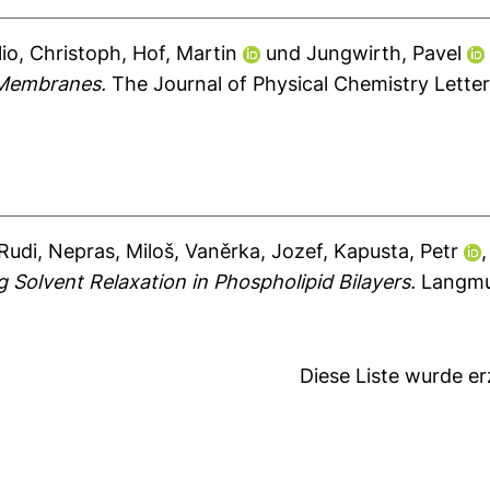
lio, Christoph
,
Hof, Martin
und
Jungwirth, Pavel
 Membranes.
The Journal of Physical Chemistry Letter
 Rudi
,
Nepras, Miloš
,
Vaněrka, Jozef
,
Kapusta, Petr
Solvent Relaxation in Phospholipid Bilayers.
Langmui
Diese Liste wurde e