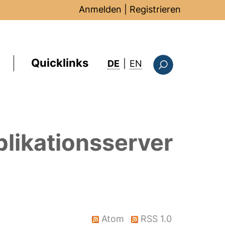
Anmelden
|
Registrieren
Quicklinks
: this page in Englis
DE
|
EN
Suchformular
likationsserver
Atom
RSS 1.0