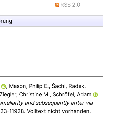
RSS 2.0
erung
,
Mason, Philip E.
,
Šachl, Radek
,
Ziegler, Christine M.
,
Schröfel, Adam
amellarity and subsequently enter via
1923-11928.
Volltext nicht vorhanden.