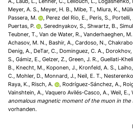
A.
,
Laub, L.
,
Lehner, C.
,
Lellouch, L.
,
Logashenko, I
Meyer, A. S.
,
Meyer, H. B.
,
Mibe, T.
,
Miura, K.
,
Mülle
Passera, M.
,
Perez del Rio, E.
,
Peris, S.
,
Portelli,
Puertas, P.
,
Serednyakov, S.
,
Shwartz, B.
,
Simul
Teubner, T.
,
Van de Water, R.
,
Vanderhaeghen, M.
Achasov, M. N.
,
Bashir, A.
,
Cardoso, N.
,
Chakrabor
Denig, A.
,
DeTar, C.
,
Dominguez, C. A.
,
Dorokhov, 
S.
,
Gámiz, E.
,
Gelzer, Z.
,
Green, J. R.
,
Guellati-Kheli
B.
,
Knecht, M.
,
Koponen, J.
,
Kronfeld, A. S.
,
Laiho,
C.
,
Mohler, D.
,
Monnard, J.
,
Neil, E. T.
,
Nesterenko,
Raya, K.
,
Risch, A.
,
Rodríguez-Sánchez, A.
,
Roig
Vainshtein, A.
,
Vaquero Avilés-Casco, A.
,
Weil, E.
,
anomalous magnetic moment of the muon in the 
vorhanden.