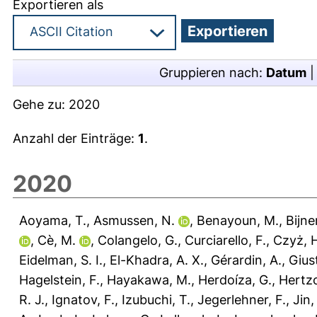
Exportieren als
Gruppieren nach:
Datum
Gehe zu:
2020
Anzahl der Einträge:
1
.
2020
Aoyama, T.
,
Asmussen, N.
,
Benayoun, M.
,
Bijne
,
Cè, M.
,
Colangelo, G.
,
Curciarello, F.
,
Czyż, 
Eidelman, S. I.
,
El-Khadra, A. X.
,
Gérardin, A.
,
Giust
Hagelstein, F.
,
Hayakawa, M.
,
Herdoíza, G.
,
Hertzo
R. J.
,
Ignatov, F.
,
Izubuchi, T.
,
Jegerlehner, F.
,
Jin,