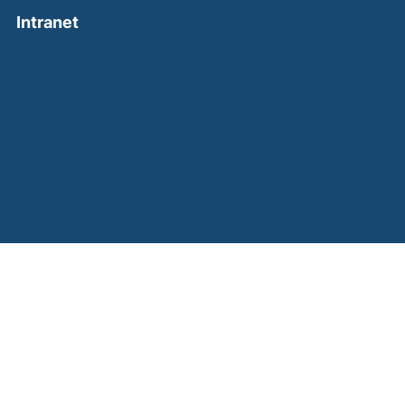
(external link, opens in a new window)
Intranet