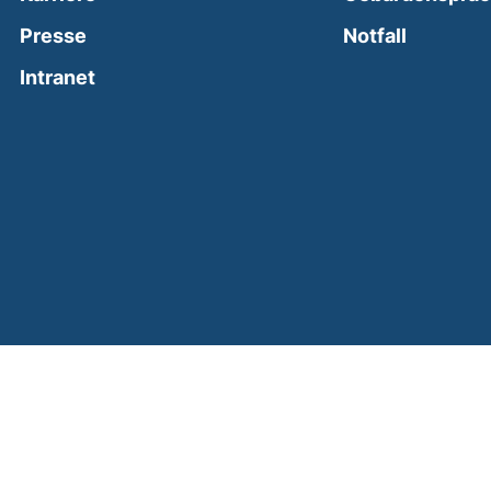
(external
Presse
Notfall
(external link, opens in a new window)
Intranet