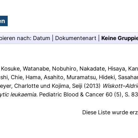
pieren nach:
Datum
|
Dokumentenart
|
Keine Gruppi
, Kosuke
,
Watanabe, Nobuhiro
,
Nakadate, Hisaya
,
Kan
shi, Chie
,
Hama, Asahito
,
Muramatsu, Hideki
,
Sasahar
eyer, Charlotte
und
Kojima, Seiji
(2013)
Wiskott–Aldri
tic leukaemia.
Pediatric Blood & Cancer 60 (5), S. 8
Diese Liste wurde e