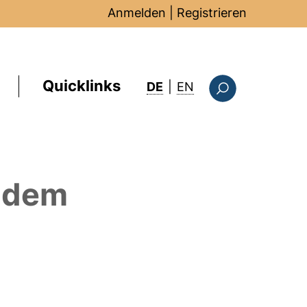
Anmelden
|
Registrieren
Quicklinks
: this page in Englis
DE
|
EN
Suchformular
 dem