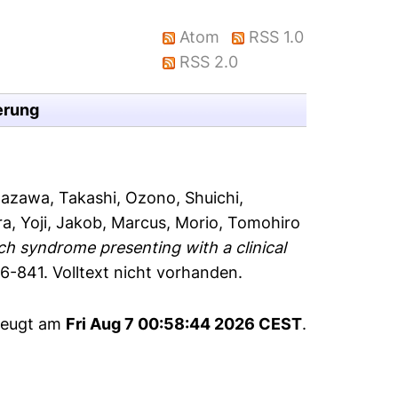
Atom
RSS 1.0
RSS 2.0
erung
azawa, Takashi
,
Ozono, Shuichi
,
a, Yoji
,
Jakob, Marcus
,
Morio, Tomohiro
ch syndrome presenting with a clinical
36-841.
Volltext nicht vorhanden.
rzeugt am
Fri Aug 7 00:58:44 2026 CEST
.