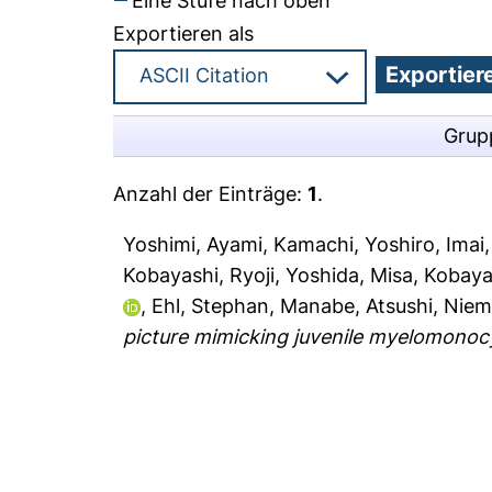
Eine Stufe nach oben
Exportieren als
Grup
Anzahl der Einträge:
1
.
Yoshimi, Ayami
,
Kamachi, Yoshiro
,
Imai
Kobayashi, Ryoji
,
Yoshida, Misa
,
Kobaya
,
Ehl, Stephan
,
Manabe, Atsushi
,
Niem
picture mimicking juvenile myelomonocy