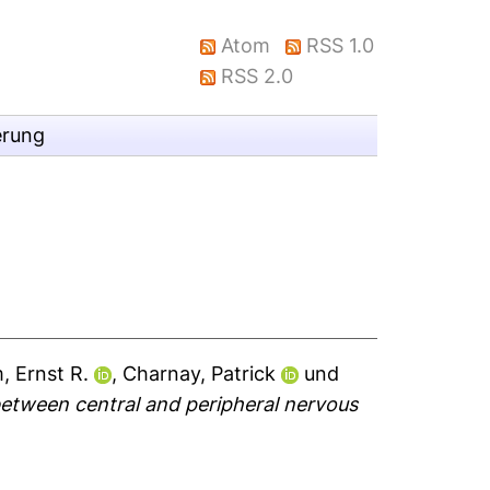
Atom
RSS 1.0
RSS 2.0
erung
 Ernst R.
,
Charnay, Patrick
und
 between central and peripheral nervous