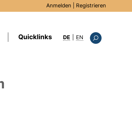
Anmelden
|
Registrieren
Quicklinks
: this page in Englis
DE
|
EN
Suchformular
m