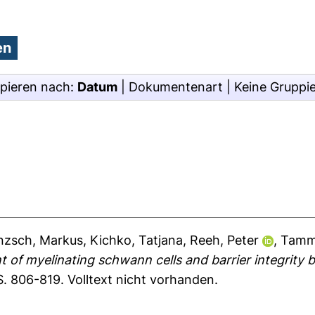
pieren nach:
Datum
|
Dokumentenart
|
Keine Gruppi
nzsch, Markus
,
Kichko, Tatjana
,
Reeh, Peter
,
Tamm,
t of myelinating schwann cells and barrier integrity
 S. 806-819.
Volltext nicht vorhanden.