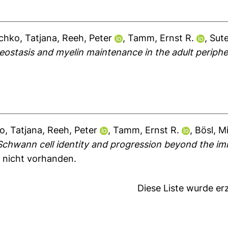
chko, Tatjana
,
Reeh, Peter
,
Tamm, Ernst R.
,
Sute
eostasis and myelin maintenance in the adult periphe
o, Tatjana
,
Reeh, Peter
,
Tamm, Ernst R.
,
Bösl, M
 Schwann cell identity and progression beyond the i
t nicht vorhanden.
Diese Liste wurde e