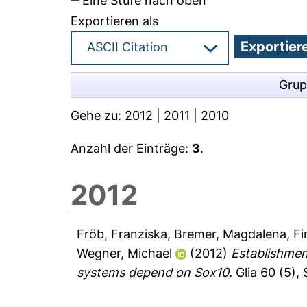
Eine Stufe nach oben
Exportieren als
Grup
Gehe zu:
2012
|
2011
|
2010
Anzahl der Einträge:
3
.
2012
Fröb, Franziska
,
Bremer, Magdalena
,
Fi
Wegner, Michael
(2012)
Establishmen
systems depend on Sox10.
Glia 60 (5),