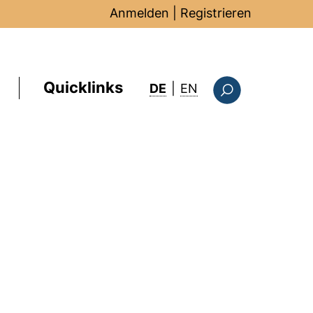
Anmelden
|
Registrieren
Quicklinks
: this page in Englis
DE
|
EN
Suchformular