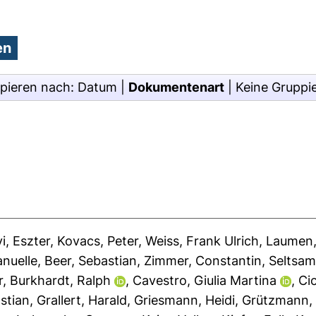
pieren nach:
Datum
|
Dokumentenart
|
Keine Gruppi
i, Eszter
,
Kovacs, Peter
,
Weiss, Frank Ulrich
,
Laumen,
nuelle
,
Beer, Sebastian
,
Zimmer, Constantin
,
Seltsam
r
,
Burkhardt, Ralph
,
Cavestro, Giulia Martina
,
Ci
stian
,
Grallert, Harald
,
Griesmann, Heidi
,
Grützmann,