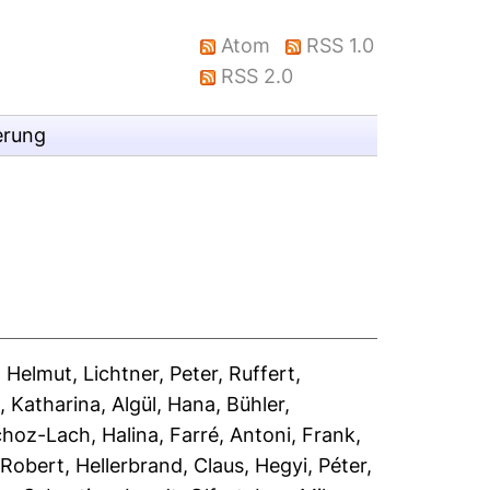
Atom
RSS 1.0
RSS 2.0
erung
 Helmut
,
Lichtner, Peter
,
Ruffert,
, Katharina
,
Algül, Hana
,
Bühler,
choz-Lach, Halina
,
Farré, Antoni
,
Frank,
 Robert
,
Hellerbrand, Claus
,
Hegyi, Péter
,