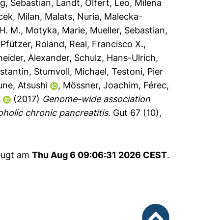
g, Sebastian
,
Landt, Olfert
,
Leo, Milena
ek, Milan
,
Malats, Nuria
,
Malecka-
H. M.
,
Motyka, Marie
,
Mueller, Sebastian
,
,
Pfützer, Roland
,
Real, Francisco X.
,
eider, Alexander
,
Schulz, Hans-Ulrich
,
stantin
,
Stumvoll, Michael
,
Testoni, Pier
ne, Atsushi
,
Mössner, Joachim
,
Férec,
s
(2017)
Genome-wide association
holic chronic pancreatitis.
Gut 67 (10),
zeugt am
Thu Aug 6 09:06:31 2026 CEST
.