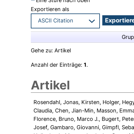
Eine Stufe nach oben
Exportieren als
Grup
Gehe zu:
Artikel
Anzahl der Einträge:
1
.
Artikel
Rosendahl, Jonas
,
Kirsten, Holger
,
Hegy
Claudia
,
Chen, Jian-Min
,
Masson, Emma
Florence
,
Bruno, Marco J.
,
Bugert, Pete
Josef
,
Gambaro, Giovanni
,
Gimpfl, Seba