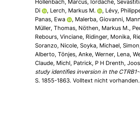
Hollenbach, Marcus
,
Iordache, Sevastiti
Di
,
Lerch, Markus M.
,
Lévy, Philipp
Panas, Ewa
,
Malerba, Giovanni
,
Mann
Müller, Thomas
,
Nöthen, Markus M.
,
Pe
Rebours, Vinciane
,
Ridinger, Monika
,
Ri
Soranzo, Nicole
,
Soyka, Michael
,
Simon,
Alberto
,
Tönjes, Anke
,
Werner, Lena
,
We
Claude
,
Michl, Patrick
,
P H Drenth, Joos
study identifies inversion in the CTRB1
S. 1855-1863.
Volltext nicht vorhanden.