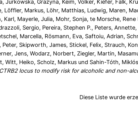
a
,
Jurkowska, Grazyna
,
Keim, Volker
,
Kiefer, Falk
,
Kru
e
,
Löffler, Markus
,
Löhr, Matthias
,
Ludwig, Maren
,
Mac
, Karl
,
Mayerle, Julia
,
Mohr, Sonja
,
te Morsche, Rene 
drazzoli, Sergio
,
Pereira, Stephen P.
,
Peters, Annette
etschel, Marcella
,
Rösmann, Eva
,
Saftoiu, Adrian
,
Schn
 Peter
,
Skipworth, James
,
Stickel, Felix
,
Strauch, Kon
rner, Jens
,
Wodarz, Norbert
,
Ziegler, Martin
,
Masamu
t
,
Witt, Heiko
,
Scholz, Markus
und
Sahin-Tóth, Mikló
-CTRB2 locus to modify risk for alcoholic and non-alco
Diese Liste wurde er