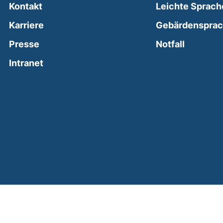
Kontakt
Leichte Sprach
Karriere
Gebärdenspra
(external
Presse
Notfall
(external link, opens in a new window)
Intranet