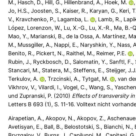
M.
,
Hasch, D.
,
Hill, G.
,
Hillenbrand, A.
,
Hoek, M.
Jo, H.S.
,
Joosten, S.
,
Kaiser, R.
,
Karyan, G.
,
Keri, T
V.
,
Kravchenko, P.
,
Lagamba, L.
,
Lamb, R.
,
Lapik
López
,
Lorenzon, W.
,
Lu, X.-G.
,
Lu, X.-R.
,
Ma, B.-Q
Mao, Y.
,
Marianski, B.
,
de la Ossa, A. Martínez
,
Ma
M.
,
Mussgiller, A.
,
Nappi, E.
,
Naryshkin, Y.
,
Nass, A
Benito, R.
,
Pickert, N.
,
Raithel, M.
,
Reimer, P.E.
,
Rubin, J.
,
Ryckbosch, D.
,
Salomatin, Y.
,
Sanftl, F.
,
Stancari, M.
,
Statera, M.
,
Steffens, E.
,
Steijger, J.
Terkulov, A.
,
Trzcinski, A.
,
Tytgat, M.
,
van der
Vikhrov, V.
,
Vilardi, I.
,
Vogel, C.
,
Wang, S.
,
Yaschen
und
Zupranski, P.
(2010)
Effects of transversity i
Letters B 693 (1), S. 11-16.
Volltext nicht vorhand
Airapetian, A.
,
Akopov, N.
,
Akopov, Z.
,
Aschenauer
Avetisyan, E.
,
Ball, B.
,
Belostotski, S.
,
Bianchi, N.
,
Bryzgalov, V.
,
Burns, J.
,
Capiluppi, M.
,
Capitani, G.