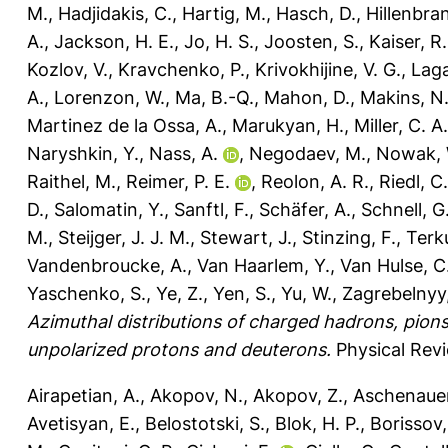
M.
,
Hadjidakis, C.
,
Hartig, M.
,
Hasch, D.
,
Hillenbran
A.
,
Jackson, H. E.
,
Jo, H. S.
,
Joosten, S.
,
Kaiser, R.
Kozlov, V.
,
Kravchenko, P.
,
Krivokhijine, V. G.
,
Lag
A.
,
Lorenzon, W.
,
Ma, B.-Q.
,
Mahon, D.
,
Makins, N.
Martinez de la Ossa, A.
,
Marukyan, H.
,
Miller, C. A.
Naryshkin, Y.
,
Nass, A.
,
Negodaev, M.
,
Nowak, 
Raithel, M.
,
Reimer, P. E.
,
Reolon, A. R.
,
Riedl, C.
D.
,
Salomatin, Y.
,
Sanftl, F.
,
Schäfer, A.
,
Schnell, G
M.
,
Steijger, J. J. M.
,
Stewart, J.
,
Stinzing, F.
,
Terku
Vandenbroucke, A.
,
Van Haarlem, Y.
,
Van Hulse, C
Yaschenko, S.
,
Ye, Z.
,
Yen, S.
,
Yu, W.
,
Zagrebelnyy,
Azimuthal distributions of charged hadrons, pions
unpolarized protons and deuterons.
Physical Revi
Airapetian, A.
,
Akopov, N.
,
Akopov, Z.
,
Aschenauer
Avetisyan, E.
,
Belostotski, S.
,
Blok, H. P.
,
Borissov,