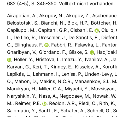
682 (4-5), S. 345-350.
Volltext nicht vorhanden.
Airapetian, A.
,
Akopov, N.
,
Akopov, Z.
,
Aschenauer
Belostotski, S.
,
Bianchi, N.
,
Blok, H.P.
,
Böttcher, H
Capiluppi, M.
,
Capitani, G.P.
,
Cisbani, E.
,
Ciullo, 
L.
,
De Leo, R.
,
Dreschler, J.
,
De Sanctis, E.
,
Diefent
G.
,
Ellinghaus, F.
,
Fabbri, R.
,
Felawka, L.
,
Fanton
Gharibyan, V.
,
Giordano, F.
,
Gliske, S.
,
Hadjidaki
,
Holler, Y.
,
Hristova, I.
,
Imazu, Y.
,
Ivanilov, A.
,
Ja
Karyan, G.
,
Keri, T.
,
Kinney, E.
,
Kisselev, A.
,
Korotk
Lapikás, L.
,
Lehmann, I.
,
Lenisa, P.
,
Linden-Levy, L
Q.
,
Mahon, D.
,
Makins, N.C.R.
,
Manaenkov, S.I.
,
Ma
Marukyan, H.
,
Miller, C.A.
,
Miyachi, Y.
,
Movsisyan, 
Naryshkin, Y.
,
Nass, A.
,
Negodaev, M.
,
Nowak, W.
M.
,
Reimer, P.E.
,
Reolon, A.R.
,
Riedl, C.
,
Rith, K.
Salomatin, Y.
,
Sanftl, F.
,
Schäfer, A.
,
Schnell, G.
,
S