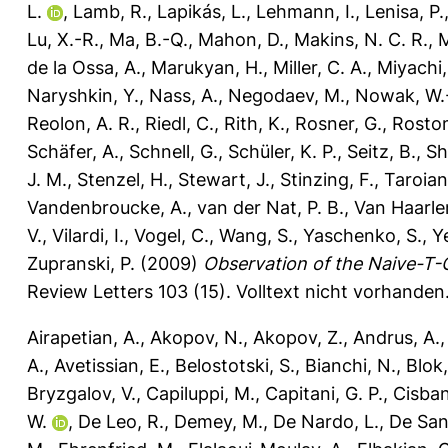
L.
,
Lamb, R.
,
Lapikás, L.
,
Lehmann, I.
,
Lenisa, P.
Lu, X.-R.
,
Ma, B.-Q.
,
Mahon, D.
,
Makins, N. C. R.
,
M
de la Ossa, A.
,
Marukyan, H.
,
Miller, C. A.
,
Miyachi,
Naryshkin, Y.
,
Nass, A.
,
Negodaev, M.
,
Nowak, W.
Reolon, A. R.
,
Riedl, C.
,
Rith, K.
,
Rosner, G.
,
Rosto
Schäfer, A.
,
Schnell, G.
,
Schüler, K. P.
,
Seitz, B.
,
Sh
J. M.
,
Stenzel, H.
,
Stewart, J.
,
Stinzing, F.
,
Taroian
Vandenbroucke, A.
,
van der Nat, P. B.
,
Van Haarle
V.
,
Vilardi, I.
,
Vogel, C.
,
Wang, S.
,
Yaschenko, S.
,
Y
Zupranski, P.
(2009)
Observation of the Naive-T-O
Review Letters 103 (15).
Volltext nicht vorhanden
Airapetian, A.
,
Akopov, N.
,
Akopov, Z.
,
Andrus, A.
A.
,
Avetissian, E.
,
Belostotski, S.
,
Bianchi, N.
,
Blok,
Bryzgalov, V.
,
Capiluppi, M.
,
Capitani, G. P.
,
Cisban
W.
,
De Leo, R.
,
Demey, M.
,
De Nardo, L.
,
De Sanc