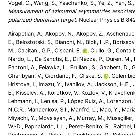
Vogel, C.
,
Wang, S.
,
Yaschenko, S.
,
Ye, Z.
,
Yen, S.
Measurement of azimuthal asymmetries associated
polarized deuterium target.
Nuclear Physics B 842
Airapetian, A.
,
Akopov, N.
,
Akopov, Z.
,
Aschenauer
E.
,
Belostotski, S.
,
Bianchi, N.
,
Blok, H.P.
,
Borissov
M.
,
Capitani, G.P.
,
Cisbani, E.
,
Ciullo, G.
,
Contalb
Nardo, L.
,
De Sanctis, E.
,
Di Nezza, P.
,
Düren, M.
,
Fantoni, A.
,
Felawka, L.
,
Frullani, S.
,
Gabbert, D.
,
G
Gharibyan, V.
,
Giordano, F.
,
Gliske, S.
,
Golembio
Hristova, I.
,
Imazu, Y.
,
Ivanilov, A.
,
Jackson, H.E.
,
E.
,
Kisselev, A.
,
Korotkov, V.
,
Kozlov, V.
,
Kravchenk
Lehmann, I.
,
Lenisa, P.
,
López Ruiz, A.
,
Lorenzon, 
N.C.R.
,
Manaenkov, S.I.
,
Manfré, L.
,
Mao, Y.
,
Maria
Miyachi, Y.
,
Movsisyan, A.
,
Murray, M.
,
Mussgiller,
W.-D.
,
Pappalardo, L.L.
,
Perez-Benito, R.
,
Raithel,
Rostomyan, A.
,
Rubin, J.
,
Ryckbosch, D.
,
Salomati