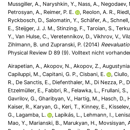
Mussgiller, A.
,
Naryshkin, Y.
,
Nass, A.
,
Negodaev, 
Petrosyan, A.
,
Reimer, P. E.
,
Reolon, A. R.
,
Riedl
Ryckbosch, D.
,
Salomatin, Y.
,
Schäfer, A.
,
Schnell,
E.
,
Steijger, J. J. M.
,
Stinzing, F.
,
Taroian, S.
,
Terku
Y.
,
Van Hulse, C.
,
Veretennikov, D.
,
Vikhrov, V.
,
Vila
Zihlmann, B.
und
Zupranski, P.
(2014)
Reevaluatio
Physical Review D 89 (9).
Volltext nicht vorhande
Airapetian, A.
,
Akopov, N.
,
Akopov, Z.
,
Augustynia
Capiluppi, M.
,
Capitani, G. P.
,
Cisbani, E.
,
Ciullo,
R.
,
De Sanctis, E.
,
Diefenthaler, M.
,
Di Nezza, P.
,
D
Etzelmüller, E.
,
Fabbri, R.
,
Felawka, L.
,
Frullani, S.
,
Gavrilov, G.
,
Gharibyan, V.
,
Hartig, M.
,
Hasch, D.
,
H
Kaiser, R.
,
Karyan, G.
,
Keri, T.
,
Kinney, E.
,
Kisselev,
G.
,
Lagamba, L.
,
Lapikás, L.
,
Lehmann, I.
,
Lenisa
Mao, Y.
,
Marianski, B.
,
Marukyan, H.
,
Movsisyan, A