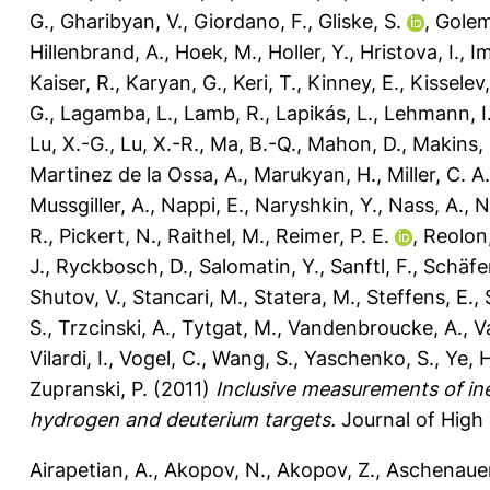
G.
,
Gharibyan, V.
,
Giordano, F.
,
Gliske, S.
,
Golem
Hillenbrand, A.
,
Hoek, M.
,
Holler, Y.
,
Hristova, I.
,
Im
Kaiser, R.
,
Karyan, G.
,
Keri, T.
,
Kinney, E.
,
Kisselev,
G.
,
Lagamba, L.
,
Lamb, R.
,
Lapikás, L.
,
Lehmann, I
Lu, X.-G.
,
Lu, X.-R.
,
Ma, B.-Q.
,
Mahon, D.
,
Makins, 
Martinez de la Ossa, A.
,
Marukyan, H.
,
Miller, C. A.
Mussgiller, A.
,
Nappi, E.
,
Naryshkin, Y.
,
Nass, A.
,
N
R.
,
Pickert, N.
,
Raithel, M.
,
Reimer, P. E.
,
Reolon,
J.
,
Ryckbosch, D.
,
Salomatin, Y.
,
Sanftl, F.
,
Schäfer
Shutov, V.
,
Stancari, M.
,
Statera, M.
,
Steffens, E.
,
S.
,
Trzcinski, A.
,
Tytgat, M.
,
Vandenbroucke, A.
,
V
Vilardi, I.
,
Vogel, C.
,
Wang, S.
,
Yaschenko, S.
,
Ye, H
Zupranski, P.
(2011)
Inclusive measurements of ine
hydrogen and deuterium targets.
Journal of High 
Airapetian, A.
,
Akopov, N.
,
Akopov, Z.
,
Aschenauer