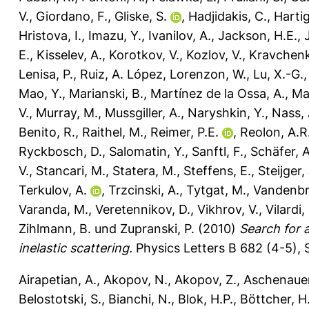
V.
,
Giordano, F.
,
Gliske, S.
,
Hadjidakis, C.
,
Hartig
Hristova, I.
,
Imazu, Y.
,
Ivanilov, A.
,
Jackson, H.E.
,
E.
,
Kisselev, A.
,
Korotkov, V.
,
Kozlov, V.
,
Kravchenk
Lenisa, P.
,
Ruiz, A. López
,
Lorenzon, W.
,
Lu, X.-G.
Mao, Y.
,
Marianski, B.
,
Martínez de la Ossa, A.
,
Ma
V.
,
Murray, M.
,
Mussgiller, A.
,
Naryshkin, Y.
,
Nass, 
Benito, R.
,
Raithel, M.
,
Reimer, P.E.
,
Reolon, A.R
Ryckbosch, D.
,
Salomatin, Y.
,
Sanftl, F.
,
Schäfer, A
V.
,
Stancari, M.
,
Statera, M.
,
Steffens, E.
,
Steijger,
Terkulov, A.
,
Trzcinski, A.
,
Tytgat, M.
,
Vandenbr
Varanda, M.
,
Veretennikov, D.
,
Vikhrov, V.
,
Vilardi, 
Zihlmann, B.
und
Zupranski, P.
(2010)
Search for 
inelastic scattering.
Physics Letters B 682 (4-5), 
Airapetian, A.
,
Akopov, N.
,
Akopov, Z.
,
Aschenauer
Belostotski, S.
,
Bianchi, N.
,
Blok, H.P.
,
Böttcher, H