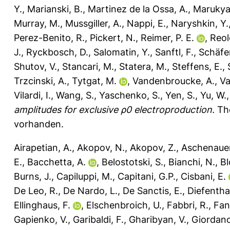
Y.
,
Marianski, B.
,
Martinez de la Ossa, A.
,
Marukya
Murray, M.
,
Mussgiller, A.
,
Nappi, E.
,
Naryshkin, Y.
Perez-Benito, R.
,
Pickert, N.
,
Reimer, P. E.
,
Reol
J.
,
Ryckbosch, D.
,
Salomatin, Y.
,
Sanftl, F.
,
Schäfer
Shutov, V.
,
Stancari, M.
,
Statera, M.
,
Steffens, E.
,
Trzcinski, A.
,
Tytgat, M.
,
Vandenbroucke, A.
,
Va
Vilardi, I.
,
Wang, S.
,
Yaschenko, S.
,
Yen, S.
,
Yu, W.
amplitudes for exclusive ρ0 electroproduction.
The
vorhanden.
Airapetian, A.
,
Akopov, N.
,
Akopov, Z.
,
Aschenauer
E.
,
Bacchetta, A.
,
Belostotski, S.
,
Bianchi, N.
,
Bl
Burns, J.
,
Capiluppi, M.
,
Capitani, G.P.
,
Cisbani, E.
De Leo, R.
,
De Nardo, L.
,
De Sanctis, E.
,
Diefentha
Ellinghaus, F.
,
Elschenbroich, U.
,
Fabbri, R.
,
Fan
Gapienko, V.
,
Garibaldi, F.
,
Gharibyan, V.
,
Giordano