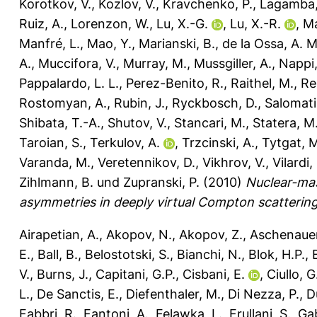
Korotkov, V.
,
Kozlov, V.
,
Kravchenko, P.
,
Lagamba,
Ruiz, A.
,
Lorenzon, W.
,
Lu, X.-G.
,
Lu, X.-R.
,
Ma
Manfré, L.
,
Mao, Y.
,
Marianski, B.
,
de la Ossa, A. 
A.
,
Muccifora, V.
,
Murray, M.
,
Mussgiller, A.
,
Nappi,
Pappalardo, L. L.
,
Perez-Benito, R.
,
Raithel, M.
,
Re
Rostomyan, A.
,
Rubin, J.
,
Ryckbosch, D.
,
Salomati
Shibata, T.-A.
,
Shutov, V.
,
Stancari, M.
,
Statera, M
Taroian, S.
,
Terkulov, A.
,
Trzcinski, A.
,
Tytgat, 
Varanda, M.
,
Veretennikov, D.
,
Vikhrov, V.
,
Vilardi, 
Zihlmann, B.
und
Zupranski, P.
(2010)
Nuclear-ma
asymmetries in deeply virtual Compton scattering
Airapetian, A.
,
Akopov, N.
,
Akopov, Z.
,
Aschenauer
E.
,
Ball, B.
,
Belostotski, S.
,
Bianchi, N.
,
Blok, H.P.
,
V.
,
Burns, J.
,
Capitani, G.P.
,
Cisbani, E.
,
Ciullo, G
L.
,
De Sanctis, E.
,
Diefenthaler, M.
,
Di Nezza, P.
,
D
Fabbri, R.
,
Fantoni, A.
,
Felawka, L.
,
Frullani, S.
,
Gab