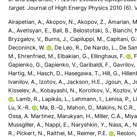
target.
Journal of High Energy Physics 2010 (6).
V
Airapetian, A.
,
Akopov, N.
,
Akopov, Z.
,
Amarian, M
A.
,
Avetisyan, E.
,
Ball, B.
,
Belostotski, S.
,
Bianchi, 
Bryzgalov, V.
,
Burns, J.
,
Capiluppi, M.
,
Capitani, G.
Deconinck, W.
,
De Leo, R.
,
De Nardo, L.
,
De Sanc
M.
,
Ehrenfried, M.
,
Elbakian, G.
,
Ellinghaus, F.
,
F
Gapienko, G.
,
Gapienko, V.
,
Garibaldi, F.
,
Gavrilov,
Hartig, M.
,
Hasch, D.
,
Hasegawa, T.
,
Hill, G.
,
Hillen
Ivanilov, A.
,
Izotov, A.
,
Jackson, H.E.
,
Jgoun, A.
,
J
Kisselev, A.
,
Kobayashi, N.
,
Korotkov, V.
,
Kozlov, V
,
Lamb, R.
,
Lapikás, L.
,
Lehmann, I.
,
Lenisa, P.
,
L
Lu, X.-R.
,
Ma, B.-Q.
,
Mahon, D.
,
Makins, N.C.R.
Ossa, A. Martinez
,
Marukyan, H.
,
Miller, C.A.
,
Miya
Mussgiller, A.
,
Nappi, E.
,
Naryshkin, Y.
,
Nass, A.
,
N
R.
,
Pickert, N.
,
Raithel, M.
,
Reimer, P.E.
,
Reolon,