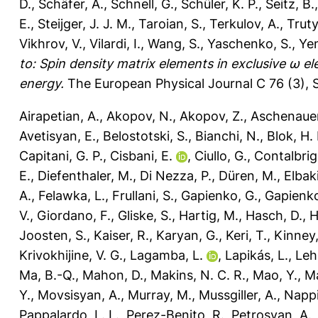
D.
,
Schäfer, A.
,
Schnell, G.
,
Schüler, K. P.
,
Seitz, B.
E.
,
Steijger, J. J. M.
,
Taroian, S.
,
Terkulov, A.
,
Truty
Vikhrov, V.
,
Vilardi, I.
,
Wang, S.
,
Yaschenko, S.
,
Yen
to: Spin density matrix elements in exclusive ω e
energy.
The European Physical Journal C 76 (3), S
Airapetian, A.
,
Akopov, N.
,
Akopov, Z.
,
Aschenauer
Avetisyan, E.
,
Belostotski, S.
,
Bianchi, N.
,
Blok, H. 
Capitani, G. P.
,
Cisbani, E.
,
Ciullo, G.
,
Contalbrig
E.
,
Diefenthaler, M.
,
Di Nezza, P.
,
Düren, M.
,
Elbak
A.
,
Felawka, L.
,
Frullani, S.
,
Gapienko, G.
,
Gapienko
V.
,
Giordano, F.
,
Gliske, S.
,
Hartig, M.
,
Hasch, D.
,
H
Joosten, S.
,
Kaiser, R.
,
Karyan, G.
,
Keri, T.
,
Kinney,
Krivokhijine, V. G.
,
Lagamba, L.
,
Lapikás, L.
,
Leh
Ma, B.-Q.
,
Mahon, D.
,
Makins, N. C. R.
,
Mao, Y.
,
Ma
Y.
,
Movsisyan, A.
,
Murray, M.
,
Mussgiller, A.
,
Nappi
Pappalardo, L. L.
,
Perez-Benito, R.
,
Petrosyan, A.