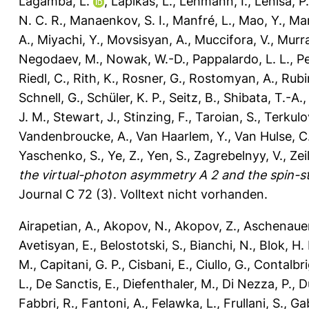
Lagamba, L.
,
Lapikás, L.
,
Lehmann, I.
,
Lenisa, P.
N. C. R.
,
Manaenkov, S. I.
,
Manfré, L.
,
Mao, Y.
,
Mar
A.
,
Miyachi, Y.
,
Movsisyan, A.
,
Muccifora, V.
,
Murra
Negodaev, M.
,
Nowak, W.-D.
,
Pappalardo, L. L.
,
Pe
Riedl, C.
,
Rith, K.
,
Rosner, G.
,
Rostomyan, A.
,
Rubin
Schnell, G.
,
Schüler, K. P.
,
Seitz, B.
,
Shibata, T.-A.
J. M.
,
Stewart, J.
,
Stinzing, F.
,
Taroian, S.
,
Terkulo
Vandenbroucke, A.
,
Van Haarlem, Y.
,
Van Hulse, C
Yaschenko, S.
,
Ye, Z.
,
Yen, S.
,
Zagrebelnyy, V.
,
Zei
the virtual-photon asymmetry A 2 and the spin-st
Journal C 72 (3).
Volltext nicht vorhanden.
Airapetian, A.
,
Akopov, N.
,
Akopov, Z.
,
Aschenauer
Avetisyan, E.
,
Belostotski, S.
,
Bianchi, N.
,
Blok, H. 
M.
,
Capitani, G. P.
,
Cisbani, E.
,
Ciullo, G.
,
Contalbri
L.
,
De Sanctis, E.
,
Diefenthaler, M.
,
Di Nezza, P.
,
D
Fabbri, R.
,
Fantoni, A.
,
Felawka, L.
,
Frullani, S.
,
Gab