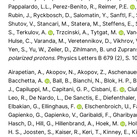
Pappalardo, L.L.
,
Perez-Benito, R.
,
Reimer, P.E.
Rubin, J.
,
Ryckbosch, D.
,
Salomatin, Y.
,
Sanftl, F.
,
Shutov, V.
,
Stancari, M.
,
Statera, M.
,
Steffens, E.
,
S.
,
Terkulov, A.
,
Trzcinski, A.
,
Tytgat, M.
,
Van
Hulse, C.
,
Varanda, M.
,
Veretennikov, D.
,
Vikhrov, 
Yen, S.
,
Yu, W.
,
Zeiler, D.
,
Zihlmann, B.
und
Zuprans
polarized protons.
Physics Letters B 679 (2), S. 
Airapetian, A.
,
Akopov, N.
,
Akopov, Z.
,
Aschenauer
Bacchetta, A.
,
Ball, B.
,
Bianchi, N.
,
Blok, H. P.
,
B
J.
,
Capiluppi, M.
,
Capitani, G. P.
,
Cisbani, E.
,
Ciul
Leo, R.
,
De Nardo, L.
,
De Sanctis, E.
,
Diefenthaler,
Elbakian, G.
,
Ellinghaus, F.
,
Elschenbroich, U.
,
F
Gapienko, G.
,
Gapienko, V.
,
Garibaldi, F.
,
Gharibyan
Hasch, D.
,
Hill, G.
,
Hillenbrand, A.
,
Hoek, M.
,
Hol
H. S.
,
Joosten, S.
,
Kaiser, R.
,
Keri, T.
,
Kinney, E.
,
Ki