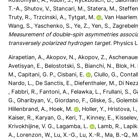
T.-A.
,
Shutov, V.
,
Stancari, M.
,
Statera, M.
,
Steffen
Truty, R.
,
Trzcinski, A.
,
Tytgat, M.
,
Van Haarlem,
Wang, S.
,
Yaschenko, S.
,
Ye, Z.
,
Yen, S.
,
Zagrebeln
Measurement of double-spin asymmetries associat
transversely polarized hydrogen target.
Physics Le
Airapetian, A.
,
Akopov, N.
,
Akopov, Z.
,
Aschenauer
Avetisyan, E.
,
Belostotski, S.
,
Bianchi, N.
,
Blok, H. 
M.
,
Capitani, G. P.
,
Cisbani, E.
,
Ciullo, G.
,
Contal
Nardo, L.
,
De Sanctis, E.
,
Diefenthaler, M.
,
Di Nezz
,
Fabbri, R.
,
Fantoni, A.
,
Felawka, L.
,
Frullani, S.
,
G
G.
,
Gharibyan, V.
,
Giordano, F.
,
Gliske, S.
,
Golembi
Hillenbrand, A.
,
Hoek, M.
,
Holler, Y.
,
Hristova, I.
Kaiser, R.
,
Karyan, G.
,
Keri, T.
,
Kinney, E.
,
Kisselev,
Krivokhijine, V. G.
,
Lagamba, L.
,
Lamb, R.
,
Lapik
A.
,
Lorenzon, W.
,
Lu, X.-G.
,
Lu, X.-R.
,
Ma, B.-Q.
,
M