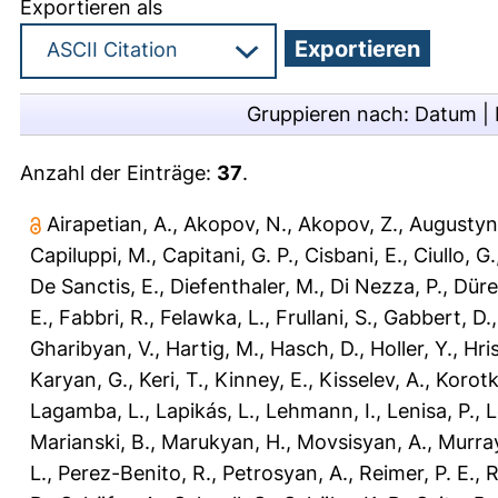
Exportieren als
Gruppieren nach:
Datum
|
Anzahl der Einträge:
37
.
Airapetian, A.
,
Akopov, N.
,
Akopov, Z.
,
Augustyn
Capiluppi, M.
,
Capitani, G. P.
,
Cisbani, E.
,
Ciullo, G.
De Sanctis, E.
,
Diefenthaler, M.
,
Di Nezza, P.
,
Düre
E.
,
Fabbri, R.
,
Felawka, L.
,
Frullani, S.
,
Gabbert, D.
Gharibyan, V.
,
Hartig, M.
,
Hasch, D.
,
Holler, Y.
,
Hris
Karyan, G.
,
Keri, T.
,
Kinney, E.
,
Kisselev, A.
,
Korotk
Lagamba, L.
,
Lapikás, L.
,
Lehmann, I.
,
Lenisa, P.
,
L
Marianski, B.
,
Marukyan, H.
,
Movsisyan, A.
,
Murray
L.
,
Perez-Benito, R.
,
Petrosyan, A.
,
Reimer, P. E.
,
R