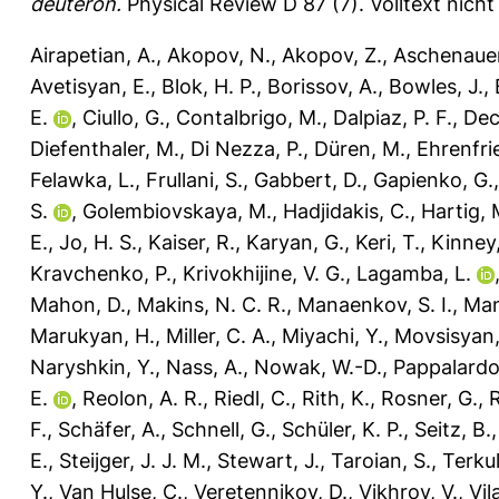
deuteron.
Physical Review D 87 (7).
Volltext nich
Airapetian, A.
,
Akopov, N.
,
Akopov, Z.
,
Aschenauer
Avetisyan, E.
,
Blok, H. P.
,
Borissov, A.
,
Bowles, J.
,
E.
,
Ciullo, G.
,
Contalbrigo, M.
,
Dalpiaz, P. F.
,
Dec
Diefenthaler, M.
,
Di Nezza, P.
,
Düren, M.
,
Ehrenfri
Felawka, L.
,
Frullani, S.
,
Gabbert, D.
,
Gapienko, G.
S.
,
Golembiovskaya, M.
,
Hadjidakis, C.
,
Hartig, 
E.
,
Jo, H. S.
,
Kaiser, R.
,
Karyan, G.
,
Keri, T.
,
Kinney,
Kravchenko, P.
,
Krivokhijine, V. G.
,
Lagamba, L.
Mahon, D.
,
Makins, N. C. R.
,
Manaenkov, S. I.
,
Man
Marukyan, H.
,
Miller, C. A.
,
Miyachi, Y.
,
Movsisyan,
Naryshkin, Y.
,
Nass, A.
,
Nowak, W.-D.
,
Pappalardo,
E.
,
Reolon, A. R.
,
Riedl, C.
,
Rith, K.
,
Rosner, G.
,
F.
,
Schäfer, A.
,
Schnell, G.
,
Schüler, K. P.
,
Seitz, B.
E.
,
Steijger, J. J. M.
,
Stewart, J.
,
Taroian, S.
,
Terkul
Y.
,
Van Hulse, C.
,
Veretennikov, D.
,
Vikhrov, V.
,
Vila