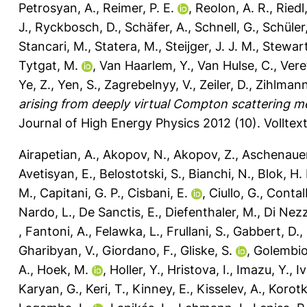
Petrosyan, A.
,
Reimer, P. E.
,
Reolon, A. R.
,
Riedl
J.
,
Ryckbosch, D.
,
Schäfer, A.
,
Schnell, G.
,
Schüler,
Stancari, M.
,
Statera, M.
,
Steijger, J. J. M.
,
Stewart
Tytgat, M.
,
Van Haarlem, Y.
,
Van Hulse, C.
,
Vere
Ye, Z.
,
Yen, S.
,
Zagrebelnyy, V.
,
Zeiler, D.
,
Zihlmann
arising from deeply virtual Compton scattering m
Journal of High Energy Physics 2012 (10).
Volltex
Airapetian, A.
,
Akopov, N.
,
Akopov, Z.
,
Aschenauer
Avetisyan, E.
,
Belostotski, S.
,
Bianchi, N.
,
Blok, H. 
M.
,
Capitani, G. P.
,
Cisbani, E.
,
Ciullo, G.
,
Contal
Nardo, L.
,
De Sanctis, E.
,
Diefenthaler, M.
,
Di Nezz
,
Fantoni, A.
,
Felawka, L.
,
Frullani, S.
,
Gabbert, D.
,
Gharibyan, V.
,
Giordano, F.
,
Gliske, S.
,
Golembio
A.
,
Hoek, M.
,
Holler, Y.
,
Hristova, I.
,
Imazu, Y.
,
Iv
Karyan, G.
,
Keri, T.
,
Kinney, E.
,
Kisselev, A.
,
Korotk