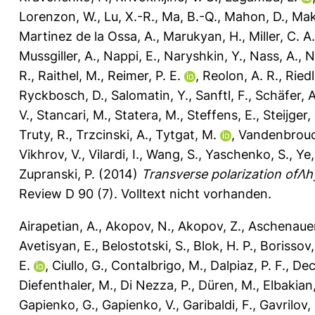
Lorenzon, W.
,
Lu, X.-R.
,
Ma, B.-Q.
,
Mahon, D.
,
Mak
Martinez de la Ossa, A.
,
Marukyan, H.
,
Miller, C. A.
Mussgiller, A.
,
Nappi, E.
,
Naryshkin, Y.
,
Nass, A.
,
N
R.
,
Raithel, M.
,
Reimer, P. E.
,
Reolon, A. R.
,
Riedl
Ryckbosch, D.
,
Salomatin, Y.
,
Sanftl, F.
,
Schäfer, A
V.
,
Stancari, M.
,
Statera, M.
,
Steffens, E.
,
Steijger, 
Truty, R.
,
Trzcinski, A.
,
Tytgat, M.
,
Vandenbrouc
Vikhrov, V.
,
Vilardi, I.
,
Wang, S.
,
Yaschenko, S.
,
Ye,
Zupranski, P.
(2014)
Transverse polarization ofΛh
Review D 90 (7).
Volltext nicht vorhanden.
Airapetian, A.
,
Akopov, N.
,
Akopov, Z.
,
Aschenauer
Avetisyan, E.
,
Belostotski, S.
,
Blok, H. P.
,
Borissov,
E.
,
Ciullo, G.
,
Contalbrigo, M.
,
Dalpiaz, P. F.
,
Dec
Diefenthaler, M.
,
Di Nezza, P.
,
Düren, M.
,
Elbakian
Gapienko, G.
,
Gapienko, V.
,
Garibaldi, F.
,
Gavrilov,