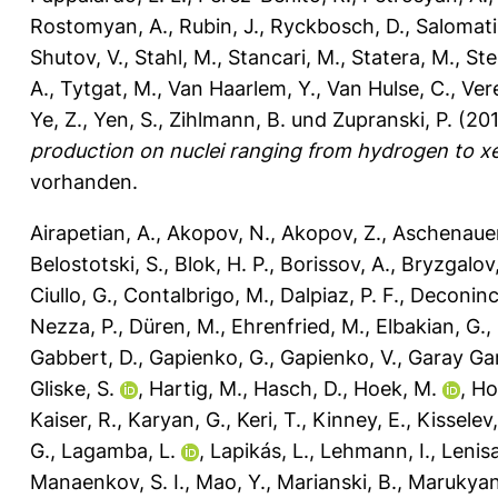
Rostomyan, A.
,
Rubin, J.
,
Ryckbosch, D.
,
Salomati
Shutov, V.
,
Stahl, M.
,
Stancari, M.
,
Statera, M.
,
Ste
A.
,
Tytgat, M.
,
Van Haarlem, Y.
,
Van Hulse, C.
,
Ver
Ye, Z.
,
Yen, S.
,
Zihlmann, B.
und
Zupranski, P.
(20
production on nuclei ranging from hydrogen to x
vorhanden.
Airapetian, A.
,
Akopov, N.
,
Akopov, Z.
,
Aschenauer
Belostotski, S.
,
Blok, H. P.
,
Borissov, A.
,
Bryzgalov,
Ciullo, G.
,
Contalbrigo, M.
,
Dalpiaz, P. F.
,
Deconinc
Nezza, P.
,
Düren, M.
,
Ehrenfried, M.
,
Elbakian, G.
,
Gabbert, D.
,
Gapienko, G.
,
Gapienko, V.
,
Garay Gar
Gliske, S.
,
Hartig, M.
,
Hasch, D.
,
Hoek, M.
,
Hol
Kaiser, R.
,
Karyan, G.
,
Keri, T.
,
Kinney, E.
,
Kisselev,
G.
,
Lagamba, L.
,
Lapikás, L.
,
Lehmann, I.
,
Lenisa
Manaenkov, S. I.
,
Mao, Y.
,
Marianski, B.
,
Marukyan