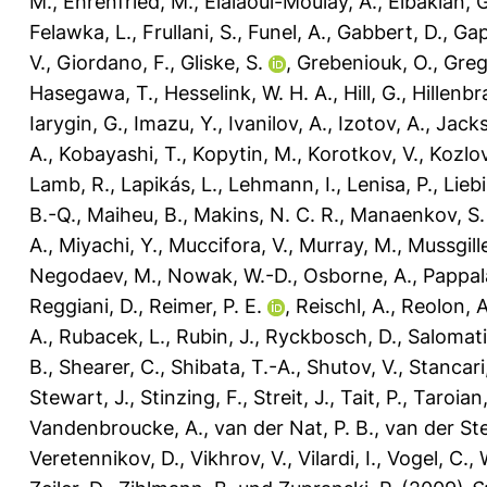
M.
,
Ehrenfried, M.
,
Elalaoui-Moulay, A.
,
Elbakian, G
Felawka, L.
,
Frullani, S.
,
Funel, A.
,
Gabbert, D.
,
Gap
V.
,
Giordano, F.
,
Gliske, S.
,
Grebeniouk, O.
,
Grego
Hasegawa, T.
,
Hesselink, W. H. A.
,
Hill, G.
,
Hillenbr
Iarygin, G.
,
Imazu, Y.
,
Ivanilov, A.
,
Izotov, A.
,
Jacks
A.
,
Kobayashi, T.
,
Kopytin, M.
,
Korotkov, V.
,
Kozlov
Lamb, R.
,
Lapikás, L.
,
Lehmann, I.
,
Lenisa, P.
,
Liebi
B.-Q.
,
Maiheu, B.
,
Makins, N. C. R.
,
Manaenkov, S. 
A.
,
Miyachi, Y.
,
Muccifora, V.
,
Murray, M.
,
Mussgille
Negodaev, M.
,
Nowak, W.-D.
,
Osborne, A.
,
Pappala
Reggiani, D.
,
Reimer, P. E.
,
Reischl, A.
,
Reolon, A
A.
,
Rubacek, L.
,
Rubin, J.
,
Ryckbosch, D.
,
Salomati
B.
,
Shearer, C.
,
Shibata, T.-A.
,
Shutov, V.
,
Stancari
Stewart, J.
,
Stinzing, F.
,
Streit, J.
,
Tait, P.
,
Taroian,
Vandenbroucke, A.
,
van der Nat, P. B.
,
van der St
Veretennikov, D.
,
Vikhrov, V.
,
Vilardi, I.
,
Vogel, C.
,