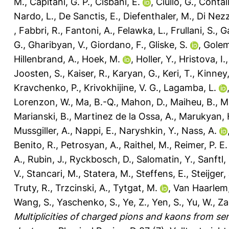
M.
,
Capitani, G. P.
,
Cisbani, E.
,
Ciullo, G.
,
Contal
Nardo, L.
,
De Sanctis, E.
,
Diefenthaler, M.
,
Di Nezz
,
Fabbri, R.
,
Fantoni, A.
,
Felawka, L.
,
Frullani, S.
,
G
G.
,
Gharibyan, V.
,
Giordano, F.
,
Gliske, S.
,
Golem
Hillenbrand, A.
,
Hoek, M.
,
Holler, Y.
,
Hristova, I.
Joosten, S.
,
Kaiser, R.
,
Karyan, G.
,
Keri, T.
,
Kinney,
Kravchenko, P.
,
Krivokhijine, V. G.
,
Lagamba, L.
Lorenzon, W.
,
Ma, B.-Q.
,
Mahon, D.
,
Maiheu, B.
,
Ma
Marianski, B.
,
Martinez de la Ossa, A.
,
Marukyan, 
Mussgiller, A.
,
Nappi, E.
,
Naryshkin, Y.
,
Nass, A.
Benito, R.
,
Petrosyan, A.
,
Raithel, M.
,
Reimer, P. E.
A.
,
Rubin, J.
,
Ryckbosch, D.
,
Salomatin, Y.
,
Sanftl, 
V.
,
Stancari, M.
,
Statera, M.
,
Steffens, E.
,
Steijger, 
Truty, R.
,
Trzcinski, A.
,
Tytgat, M.
,
Van Haarlem,
Wang, S.
,
Yaschenko, S.
,
Ye, Z.
,
Yen, S.
,
Yu, W.
,
Za
Multiplicities of charged pions and kaons from se