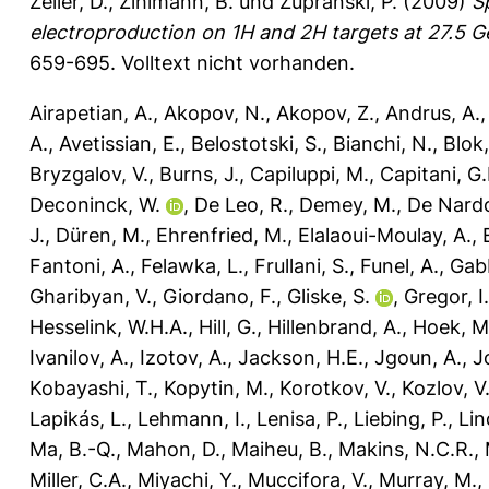
Zeiler, D.
,
Zihlmann, B.
und
Zupranski, P.
(2009)
S
electroproduction on 1H and 2H targets at 27.5 
659-695.
Volltext nicht vorhanden.
Airapetian, A.
,
Akopov, N.
,
Akopov, Z.
,
Andrus, A.
A.
,
Avetissian, E.
,
Belostotski, S.
,
Bianchi, N.
,
Blok,
Bryzgalov, V.
,
Burns, J.
,
Capiluppi, M.
,
Capitani, G.
Deconinck, W.
,
De Leo, R.
,
Demey, M.
,
De Nardo
J.
,
Düren, M.
,
Ehrenfried, M.
,
Elalaoui-Moulay, A.
,
Fantoni, A.
,
Felawka, L.
,
Frullani, S.
,
Funel, A.
,
Gabb
Gharibyan, V.
,
Giordano, F.
,
Gliske, S.
,
Gregor, I
Hesselink, W.H.A.
,
Hill, G.
,
Hillenbrand, A.
,
Hoek, M
Ivanilov, A.
,
Izotov, A.
,
Jackson, H.E.
,
Jgoun, A.
,
J
Kobayashi, T.
,
Kopytin, M.
,
Korotkov, V.
,
Kozlov, V
Lapikás, L.
,
Lehmann, I.
,
Lenisa, P.
,
Liebing, P.
,
Lin
Ma, B.-Q.
,
Mahon, D.
,
Maiheu, B.
,
Makins, N.C.R.
,
Miller, C.A.
,
Miyachi, Y.
,
Muccifora, V.
,
Murray, M.
,