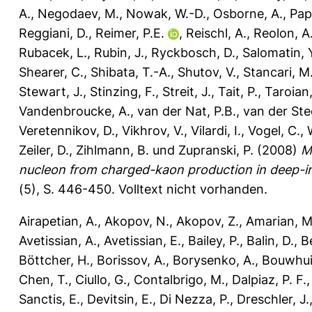
A.
,
Negodaev, M.
,
Nowak, W.-D.
,
Osborne, A.
,
Pap
Reggiani, D.
,
Reimer, P.E.
,
Reischl, A.
,
Reolon, A
Rubacek, L.
,
Rubin, J.
,
Ryckbosch, D.
,
Salomatin, 
Shearer, C.
,
Shibata, T.-A.
,
Shutov, V.
,
Stancari, M
Stewart, J.
,
Stinzing, F.
,
Streit, J.
,
Tait, P.
,
Taroian,
Vandenbroucke, A.
,
van der Nat, P.B.
,
van der St
Veretennikov, D.
,
Vikhrov, V.
,
Vilardi, I.
,
Vogel, C.
,
Zeiler, D.
,
Zihlmann, B.
und
Zupranski, P.
(2008)
M
nucleon from charged-kaon production in deep-ine
(5), S. 446-450.
Volltext nicht vorhanden.
Airapetian, A.
,
Akopov, N.
,
Akopov, Z.
,
Amarian, M
Avetissian, A.
,
Avetissian, E.
,
Bailey, P.
,
Balin, D.
,
B
Böttcher, H.
,
Borissov, A.
,
Borysenko, A.
,
Bouwhui
Chen, T.
,
Ciullo, G.
,
Contalbrigo, M.
,
Dalpiaz, P. F.
Sanctis, E.
,
Devitsin, E.
,
Di Nezza, P.
,
Dreschler, J.