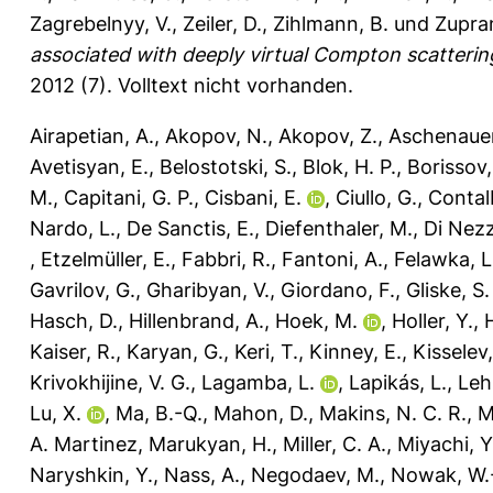
Zagrebelnyy, V.
,
Zeiler, D.
,
Zihlmann, B.
und
Zupran
associated with deeply virtual Compton scatterin
2012 (7).
Volltext nicht vorhanden.
Airapetian, A.
,
Akopov, N.
,
Akopov, Z.
,
Aschenauer
Avetisyan, E.
,
Belostotski, S.
,
Blok, H. P.
,
Borissov,
M.
,
Capitani, G. P.
,
Cisbani, E.
,
Ciullo, G.
,
Contal
Nardo, L.
,
De Sanctis, E.
,
Diefenthaler, M.
,
Di Nezz
,
Etzelmüller, E.
,
Fabbri, R.
,
Fantoni, A.
,
Felawka, L
Gavrilov, G.
,
Gharibyan, V.
,
Giordano, F.
,
Gliske, S.
Hasch, D.
,
Hillenbrand, A.
,
Hoek, M.
,
Holler, Y.
,
H
Kaiser, R.
,
Karyan, G.
,
Keri, T.
,
Kinney, E.
,
Kisselev,
Krivokhijine, V. G.
,
Lagamba, L.
,
Lapikás, L.
,
Leh
Lu, X.
,
Ma, B.-Q.
,
Mahon, D.
,
Makins, N. C. R.
,
M
A. Martinez
,
Marukyan, H.
,
Miller, C. A.
,
Miyachi, Y
Naryshkin, Y.
,
Nass, A.
,
Negodaev, M.
,
Nowak, W.