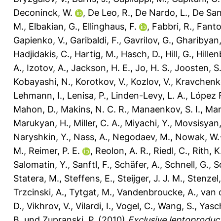
Deconinck, W.
,
De Leo, R.
,
De Nardo, L.
,
De Sanc
M.
,
Elbakian, G.
,
Ellinghaus, F.
,
Fabbri, R.
,
Fanto
Gapienko, V.
,
Garibaldi, F.
,
Gavrilov, G.
,
Gharibyan,
Hadjidakis, C.
,
Hartig, M.
,
Hasch, D.
,
Hill, G.
,
Hillen
A.
,
Izotov, A.
,
Jackson, H. E.
,
Jo, H. S.
,
Joosten, S
Kobayashi, N.
,
Korotkov, V.
,
Kozlov, V.
,
Kravchenko
Lehmann, I.
,
Lenisa, P.
,
Linden-Levy, L. A.
,
López R
Mahon, D.
,
Makins, N. C. R.
,
Manaenkov, S. I.
,
Man
Marukyan, H.
,
Miller, C. A.
,
Miyachi, Y.
,
Movsisyan,
Naryshkin, Y.
,
Nass, A.
,
Negodaev, M.
,
Nowak, W.
M.
,
Reimer, P. E.
,
Reolon, A. R.
,
Riedl, C.
,
Rith, K
Salomatin, Y.
,
Sanftl, F.
,
Schäfer, A.
,
Schnell, G.
,
S
Statera, M.
,
Steffens, E.
,
Steijger, J. J. M.
,
Stenzel,
Trzcinski, A.
,
Tytgat, M.
,
Vandenbroucke, A.
,
van d
D.
,
Vikhrov, V.
,
Vilardi, I.
,
Vogel, C.
,
Wang, S.
,
Yasc
B.
und
Zupranski, P.
(2010)
Exclusive leptoproduct