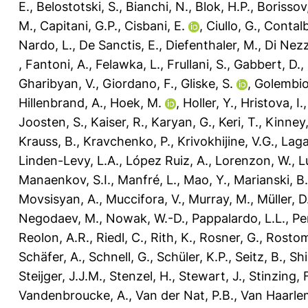
E.
,
Belostotski, S.
,
Bianchi, N.
,
Blok, H.P.
,
Borissov
M.
,
Capitani, G.P.
,
Cisbani, E.
,
Ciullo, G.
,
Contalb
Nardo, L.
,
De Sanctis, E.
,
Diefenthaler, M.
,
Di Nezz
,
Fantoni, A.
,
Felawka, L.
,
Frullani, S.
,
Gabbert, D.
,
Gharibyan, V.
,
Giordano, F.
,
Gliske, S.
,
Golembio
Hillenbrand, A.
,
Hoek, M.
,
Holler, Y.
,
Hristova, I.
Joosten, S.
,
Kaiser, R.
,
Karyan, G.
,
Keri, T.
,
Kinney,
Krauss, B.
,
Kravchenko, P.
,
Krivokhijine, V.G.
,
Laga
Linden-Levy, L.A.
,
López Ruiz, A.
,
Lorenzon, W.
,
L
Manaenkov, S.I.
,
Manfré, L.
,
Mao, Y.
,
Marianski, B.
Movsisyan, A.
,
Muccifora, V.
,
Murray, M.
,
Müller, D
Negodaev, M.
,
Nowak, W.-D.
,
Pappalardo, L.L.
,
Pe
Reolon, A.R.
,
Riedl, C.
,
Rith, K.
,
Rosner, G.
,
Rostom
Schäfer, A.
,
Schnell, G.
,
Schüler, K.P.
,
Seitz, B.
,
Shi
Steijger, J.J.M.
,
Stenzel, H.
,
Stewart, J.
,
Stinzing, 
Vandenbroucke, A.
,
Van der Nat, P.B.
,
Van Haarlem