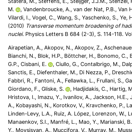
Statera, M.
,
Steffens, E.
,
Steijger, J.J.M.
,
Stenzel, 
M.
,
Vandenbroucke, A.
,
van der Nat, P.B.
,
Van H
Vilardi, I.
,
Vogel, C.
,
Wang, S.
,
Yaschenko, S.
,
Ye, H
(2010)
Transverse momentum broadening of hadron
nuclei.
Physics Letters B 684 (2-3), S. 114-118.
Vo
Airapetian, A.
,
Akopov, N.
,
Akopov, Z.
,
Aschenauer
Bianchi, N.
,
Blok, H.P.
,
Böttcher, H.
,
Bonomo, C.
,
G.P.
,
Cisbani, E.
,
Ciullo, G.
,
Contalbrigo, M.
,
Dalp
Sanctis, E.
,
Diefenthaler, M.
,
Di Nezza, P.
,
Dreschle
Fabbri, R.
,
Fantoni, A.
,
Fellawka, L.
,
Frullani, S.
,
Ga
Giordano, F.
,
Gliske, S.
,
Hadjidakis, C.
,
Hartig, M
Hristova, I.
,
Imazu, Y.
,
Ivanilov, A.
,
Jackson, H.E.
,
A.
,
Kobayashi, N.
,
Korotkov, V.
,
Kravchenko, P.
,
La
Linden-Levy, L.A.
,
Ruiz, A. López
,
Lorenzon, W.
,
L
Manaenkov, S.I.
,
Manfré, L.
,
Mao, Y.
,
Marianski, B.
Y.
,
Movsisyan, A.
,
Muccifora, V.
,
Murray, M.
,
Mussgi