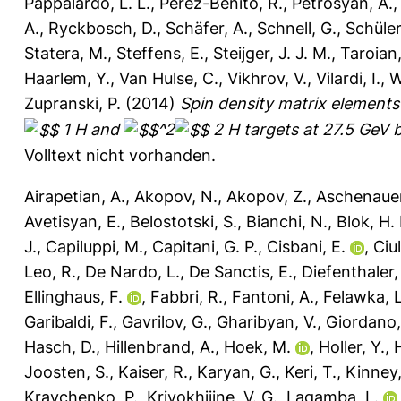
Pappalardo, L. L.
,
Perez-Benito, R.
,
Petrosyan, A.
A.
,
Ryckbosch, D.
,
Schäfer, A.
,
Schnell, G.
,
Schüler
Statera, M.
,
Steffens, E.
,
Steijger, J. J. M.
,
Taroian,
Haarlem, Y.
,
Van Hulse, C.
,
Vikhrov, V.
,
Vilardi, I.
,
W
Zupranski, P.
(2014)
Spin density matrix elements
1 H and
^2
2 H targets at 27.5 GeV 
Volltext nicht vorhanden.
Airapetian, A.
,
Akopov, N.
,
Akopov, Z.
,
Aschenauer
Avetisyan, E.
,
Belostotski, S.
,
Bianchi, N.
,
Blok, H. 
J.
,
Capiluppi, M.
,
Capitani, G. P.
,
Cisbani, E.
,
Ciul
Leo, R.
,
De Nardo, L.
,
De Sanctis, E.
,
Diefenthaler,
Ellinghaus, F.
,
Fabbri, R.
,
Fantoni, A.
,
Felawka, L
Garibaldi, F.
,
Gavrilov, G.
,
Gharibyan, V.
,
Giordano,
Hasch, D.
,
Hillenbrand, A.
,
Hoek, M.
,
Holler, Y.
,
H
Joosten, S.
,
Kaiser, R.
,
Karyan, G.
,
Keri, T.
,
Kinney,
Kravchenko, P.
,
Krivokhijine, V. G.
,
Lagamba, L.