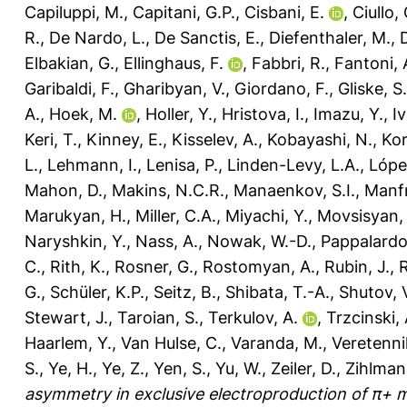
Capiluppi, M.
,
Capitani, G.P.
,
Cisbani, E.
,
Ciullo, 
R.
,
De Nardo, L.
,
De Sanctis, E.
,
Diefenthaler, M.
,
Elbakian, G.
,
Ellinghaus, F.
,
Fabbri, R.
,
Fantoni, 
Garibaldi, F.
,
Gharibyan, V.
,
Giordano, F.
,
Gliske, S.
A.
,
Hoek, M.
,
Holler, Y.
,
Hristova, I.
,
Imazu, Y.
,
Iv
Keri, T.
,
Kinney, E.
,
Kisselev, A.
,
Kobayashi, N.
,
Kor
L.
,
Lehmann, I.
,
Lenisa, P.
,
Linden-Levy, L.A.
,
Lópe
Mahon, D.
,
Makins, N.C.R.
,
Manaenkov, S.I.
,
Manfr
Marukyan, H.
,
Miller, C.A.
,
Miyachi, Y.
,
Movsisyan, 
Naryshkin, Y.
,
Nass, A.
,
Nowak, W.-D.
,
Pappalardo,
C.
,
Rith, K.
,
Rosner, G.
,
Rostomyan, A.
,
Rubin, J.
,
G.
,
Schüler, K.P.
,
Seitz, B.
,
Shibata, T.-A.
,
Shutov, 
Stewart, J.
,
Taroian, S.
,
Terkulov, A.
,
Trzcinski, 
Haarlem, Y.
,
Van Hulse, C.
,
Varanda, M.
,
Veretenni
S.
,
Ye, H.
,
Ye, Z.
,
Yen, S.
,
Yu, W.
,
Zeiler, D.
,
Zihlman
asymmetry in exclusive electroproduction of π+ m