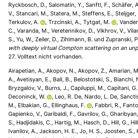
Ryckbosch, D.
,
Salomatin, Y.
,
Sanftl, F.
,
Schäfer, A
V.
,
Stancari, M.
,
Statera, M.
,
Steffens, E.
,
Steijger,
Terkulov, A.
,
Trzcinski, A.
,
Tytgat, M.
,
Vanden
C.
,
Varanda, M.
,
Veretennikov, D.
,
Vikhrov, V.
,
Vilar
S.
,
Yu, W.
,
Zeiler, D.
,
Zihlmann, B.
und
Zupranski, P
with deeply virtual Compton scattering on an unp
27.
Volltext nicht vorhanden.
Airapetian, A.
,
Akopov, N.
,
Akopov, Z.
,
Amarian, M
A.
,
Avetisyan, E.
,
Ball, B.
,
Belostotski, S.
,
Bianchi, 
Bryzgalov, V.
,
Burns, J.
,
Capiluppi, M.
,
Capitani, G.
Deconinck, W.
,
Leo, R. De
,
Nardo, L. De
,
Sanctis
M.
,
Elbakian, G.
,
Ellinghaus, F.
,
Fabbri, R.
,
Fanto
Gapienko, V.
,
Garibaldi, F.
,
Gavrilov, G.
,
Gharibyan,
S.
,
Hadjidakis, C.
,
Hartig, M.
,
Hasch, D.
,
Hill, G.
,
Hi
Ivanilov, A.
,
Jackson, H. E.
,
Jo, H. S.
,
Joosten, S.
,