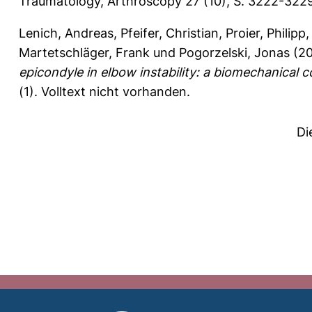
Traumatology, Arthroscopy 27 (10), S. 3222-322
Lenich, Andreas
,
Pfeifer, Christian
,
Proier, Philipp
Martetschläger, Frank
und
Pogorzelski, Jonas
(2
epicondyle in elbow instability: a biomechanical 
(1).
Volltext nicht vorhanden.
Di