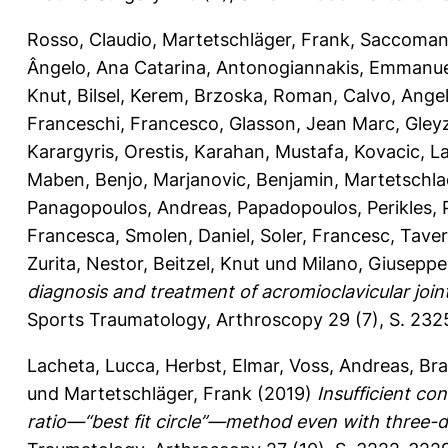
Rosso, Claudio
,
Martetschläger, Frank
,
Saccomann
Ângelo, Ana Catarina
,
Antonogiannakis, Emmanue
Knut
,
Bilsel, Kerem
,
Brzoska, Roman
,
Calvo, Ange
Franceschi, Francesco
,
Glasson, Jean Marc
,
Gley
Karargyris, Orestis
,
Karahan, Mustafa
,
Kovacic, La
Maben, Benjo
,
Marjanovic, Benjamin
,
Martetschla
Panagopoulos, Andreas
,
Papadopoulos, Perikles
,
Francesca
,
Smolen, Daniel
,
Soler, Francesc
,
Taver
Zurita, Nestor
,
Beitzel, Knut
und
Milano, Giuseppe
diagnosis and treatment of acromioclavicular jo
Sports Traumatology, Arthroscopy 29 (7), S. 23
Lacheta, Lucca
,
Herbst, Elmar
,
Voss, Andreas
,
Bra
und
Martetschläger, Frank
(2019)
Insufficient co
ratio—“best fit circle”—method even with three