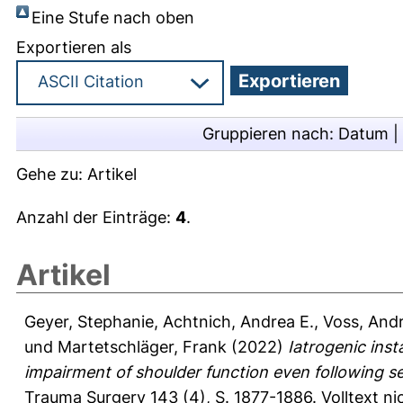
Eine Stufe nach oben
Exportieren als
Gruppieren nach:
Datum
|
Gehe zu:
Artikel
Anzahl der Einträge:
4
.
Artikel
Geyer, Stephanie
,
Achtnich, Andrea E.
,
Voss, And
und
Martetschläger, Frank
(2022)
Iatrogenic inst
impairment of shoulder function even following se
Trauma Surgery 143 (4), S. 1877-1886.
Volltext n