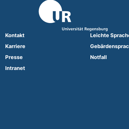
Kontakt
Leichte Sprach
Karriere
Gebärdenspra
(external
Presse
Notfall
(external link, opens in a new window)
Intranet