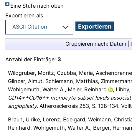
Eine Stufe nach oben
Exportieren als
Gruppieren nach:
Datum
|
Anzahl der Einträge:
3
.
Wildgruber, Moritz
,
Czubba, Maria
,
Aschenbrenner
Glinzer, Almut
,
Schiemann, Matthias
,
Zimmermann
Wohlgemuth, Walter A.
,
Meier, Reinhard
,
Libby,
CD14++CD16++ monocyte subset levels associate w
angioplasty.
Atherosclerosis 253, S. 128-134.
Voll
Braun, Ulrike
,
Lorenz, Edelgard
,
Weimann, Christi
Reinhard
,
Wohlgemuth, Walter A.
,
Berger, Herma