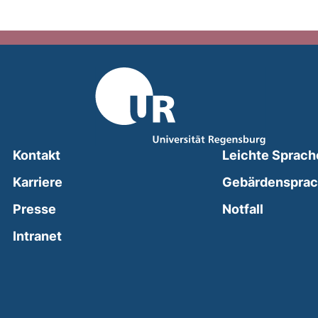
Kontakt
Leichte Sprach
Karriere
Gebärdenspra
(external
Presse
Notfall
(external link, opens in a new window)
Intranet