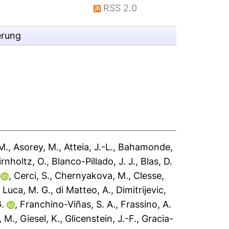
RSS 2.0
erung
M.
,
Asorey, M.
,
Atteia, J.-L.
,
Bahamonde,
irnholtz, O.
,
Blanco-Pillado, J. J.
,
Blas, D.
,
Cerci, S.
,
Chernyakova, M.
,
Clesse,
 Luca, M. G.
,
di Matteo, A.
,
Dimitrijevic,
.
,
Franchino-Viñas, S. A.
,
Frassino, A.
, M.
,
Giesel, K.
,
Glicenstein, J.-F.
,
Gracia-