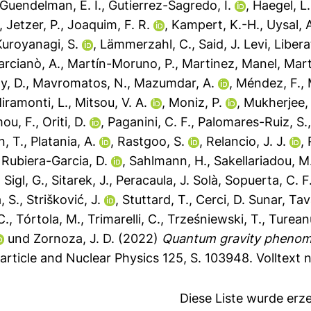
Guendelman, E. I.
,
Gutierrez-Sagredo, I.
,
Haegel, L.
,
Jetzer, P.
,
Joaquim, F. R.
,
Kampert, K.-H.
,
Uysal, 
Kuroyanagi, S.
,
Lämmerzahl, C.
,
Said, J. Levi
,
Liberat
rcianò, A.
,
Martín-Moruno, P.
,
Martinez, Manel
,
Mart
y, D.
,
Mavromatos, N.
,
Mazumdar, A.
,
Méndez, F.
,
iramonti, L.
,
Mitsou, V. A.
,
Moniz, P.
,
Mukherjee, 
ou, F.
,
Oriti, D.
,
Paganini, C. F.
,
Palomares-Ruiz, S.
n, T.
,
Platania, A.
,
Rastgoo, S.
,
Relancio, J. J.
,
,
Rubiera-Garcia, D.
,
Sahlmann, H.
,
Sakellariadou, M
,
Sigl, G.
,
Sitarek, J.
,
Peracaula, J. Solà
,
Sopuerta, C. F
, S.
,
Strišković, J.
,
Stuttard, T.
,
Cerci, D. Sunar
,
Tav
C.
,
Tórtola, M.
,
Trimarelli, C.
,
Trześniewski, T.
,
Turean
und
Zornoza, J. D.
(2022)
Quantum gravity phenome
article and Nuclear Physics 125, S. 103948.
Volltext 
Diese Liste wurde er