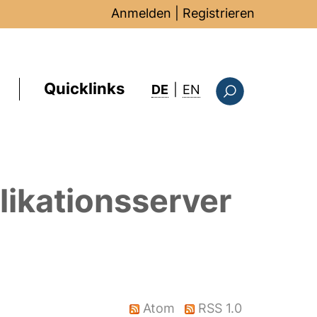
Anmelden
|
Registrieren
Quicklinks
: this page in Englis
DE
|
EN
Suchformular
ikationsserver
Atom
RSS 1.0