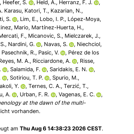
,
Heefer, S.
,
Held, A.
,
Herranz, F. J.
,
A. Karasu
,
Katori, T.
,
Kazarian, N.
,
i, S.
,
Lim, E.
,
Lobo, I. P.
,
López-Moya,
inez, Mario
,
Martínez-Huerta, H.
,
Mercati, F.
,
Micanovic, S.
,
Mielczarek, J.
,
S.
,
Nardini, G.
,
Navas, S.
,
Niechciol,
,
Pasechnik, R.
,
Pasic, V.
,
Pérez de los
Reyes, M. A.
,
Ricciardone, A.
,
Risse,
.
,
Salamida, F.
,
Saridakis, E. N.
,
.
,
Sotiriou, T. P.
,
Spurio, M.
,
akoli, Y.
,
Ternes, C. A.
,
Terzić, T.
,
u, A.
,
Urban, F. R.
,
Vagenas, E. C.
,
nology at the dawn of the multi-
nicht vorhanden.
zeugt am
Thu Aug 6 14:38:23 2026 CEST
.