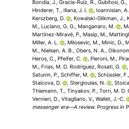
Bondía, J.
,
Gracia-Ruiz, R.
,
Gubitosi, G.
,
Hinderer, T.
,
Illana, J. I.
,
Ioannisian, A.
Kerszberg, D.
,
Kowalski-Glikman, J.
,
M.
,
Luciano, G. G.
,
Manganaro, M.
,
Ma
Martínez-Miravé, P.
,
Masip, M.
,
Mattingl
Miller, A. L.
,
Milosevic, M.
,
Minic, D.
,
M
M.
,
Nielsen, A. B.
,
Obers, N. A.
,
Oikonom
Heros, C.
,
Pfeifer, C.
,
Pieroni, M.
,
Pira
M.
,
Frias, M. D. Rodriguez
,
Rosati, G.
Satunin, P.
,
Schiffer, M.
,
Schüssler, F.
Staicova, D.
,
Stergioulas, N.
,
Stoica
Thiemann, T.
,
Tinyakov, P.
,
Torri, M. D. 
Vernieri, D.
,
Vitagliano, V.
,
Wallet, J.-C.
messenger era—A review.
Progress in P