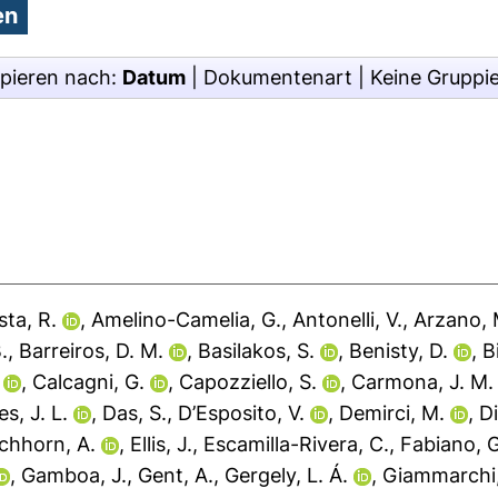
pieren nach:
Datum
|
Dokumentenart
|
Keine Gruppi
sta, R.
,
Amelino-Camelia, G.
,
Antonelli, V.
,
Arzano, 
.
,
Barreiros, D. M.
,
Basilakos, S.
,
Benisty, D.
,
B
,
Calcagni, G.
,
Capozziello, S.
,
Carmona, J. M.
s, J. L.
,
Das, S.
,
D’Esposito, V.
,
Demirci, M.
,
Di
ichhorn, A.
,
Ellis, J.
,
Escamilla-Rivera, C.
,
Fabiano, G
,
Gamboa, J.
,
Gent, A.
,
Gergely, L. Á.
,
Giammarchi