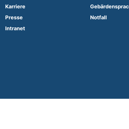
Karriere
Gebärdenspra
(external
Presse
Notfall
(external link, opens in a new window)
Intranet