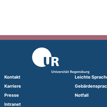
Kontakt
Leichte Sprach
Karriere
Gebärdenspra
(external
Presse
Notfall
(external link, opens in a new window)
Intranet