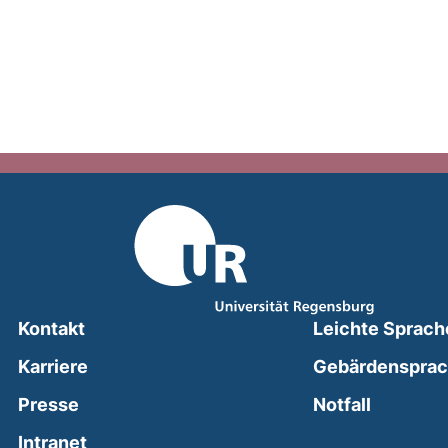
Kontakt
Leichte Sprach
Karriere
Gebärdenspra
(external
Presse
Notfall
(external link, opens in a new window)
Intranet