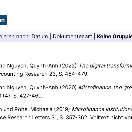
pieren nach:
Datum
|
Dokumentenart
|
Keine Gruppi
nd
Nguyen, Quynh-Anh
(2022)
The digital transform
ccounting Research 23, S. 454-479.
nd
Nguyen, Quynh-Anh
(2020)
Microfinance and gre
 (4), S. 427-460.
h
und
Röhe, Michaela
(2019)
Microfinance institution
ce Research Letters 31, S. 357-362.
Volltext nicht v