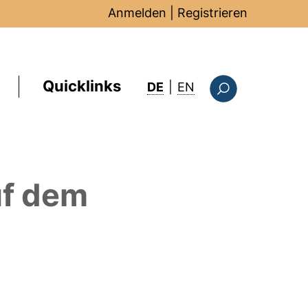
Anmelden
|
Registrieren
Quicklinks
: this page in Englis
DE
|
EN
Suchformular
f dem