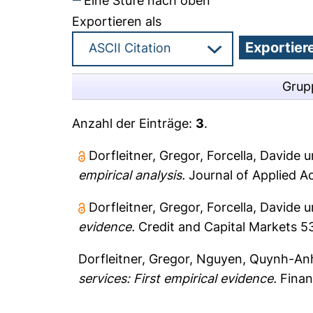
Eine Stufe nach oben
Exportieren als
Grup
Anzahl der Einträge:
3
.
Dorfleitner, Gregor
,
Forcella, Davide
u
empirical analysis.
Journal of Applied A
Dorfleitner, Gregor
,
Forcella, Davide
u
evidence.
Credit and Capital Markets 53
Dorfleitner, Gregor
,
Nguyen, Quynh-An
services: First empirical evidence.
Finan