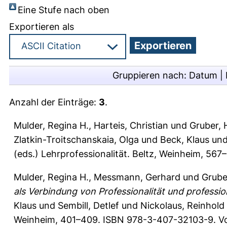
Eine Stufe nach oben
Exportieren als
Gruppieren nach:
Datum
|
Anzahl der Einträge:
3
.
Mulder, Regina H.
,
Harteis, Christian
und
Gruber, 
Zlatkin-Troitschanskaia, Olga
und
Beck, Klaus
un
(eds.) Lehrprofessionalität. Beltz, Weinheim, 56
Mulder, Regina H.
,
Messmann, Gerhard
und
Grube
als Verbindung von Professionalität und professi
Klaus
und
Sembill, Detlef
und
Nickolaus, Reinhold
Weinheim, 401–409. ISBN 978-3-407-32103-9. Vol