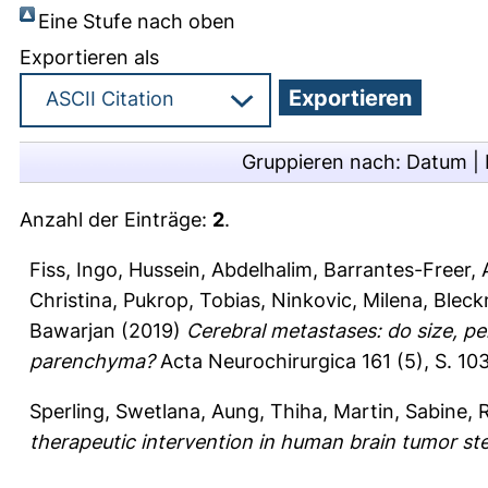
Eine Stufe nach oben
Exportieren als
Gruppieren nach:
Datum
|
Anzahl der Einträge:
2
.
Fiss, Ingo
,
Hussein, Abdelhalim
,
Barrantes-Freer, 
Christina
,
Pukrop, Tobias
,
Ninkovic, Milena
,
Bleck
Bawarjan
(2019)
Cerebral metastases: do size, peri
parenchyma?
Acta Neurochirurgica 161 (5), S. 1
Sperling, Swetlana
,
Aung, Thiha
,
Martin, Sabine
,
R
therapeutic intervention in human brain tumor stem