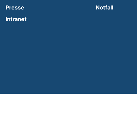
(external
Presse
Notfall
(external link, opens in a new window)
Intranet