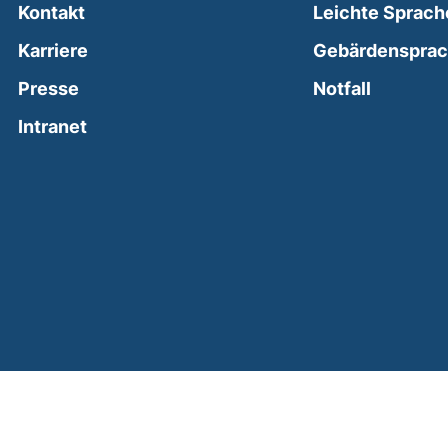
Kontakt
Leichte Sprach
Karriere
Gebärdenspra
(external
Presse
Notfall
(external link, opens in a new window)
Intranet