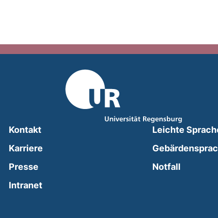
Kontakt
Leichte Sprach
Karriere
Gebärdenspra
(external
Presse
Notfall
(external link, opens in a new window)
Intranet